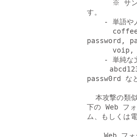
      ※ サンプルパスワードである 1234 が含まれていま
す。

    - 単語や人名

      coffee, japan, key, account, admin, 
password, pa
      voip, alice, bobby, michael など

    - 単純な文字列と数字の組み合わせ

  　　abcd123, pass1234, password1, pw1, 
passw0rd など
  本攻撃の類似例や被害事例などの情報をお持ちでしたら、以
下の Web フォ
ム、もしくは電
    Web 