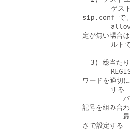
     - ゲスト接続を許容する特別な理由がない場合は、
sip.conf で、
       allowguest=no の設定を行う (allowguest の指
定が無い場合は
       ルトでは、ゲストユーザの発信が有効となります)

  3) 総当たりアタックに対する対策を行う

     - REGISTER の際の SIP のユーザ (ピア) 名、パス
ワードを適切に
       する

        - パスワードを長くする。大文字、小文字、数字、
記号を組み合わ
          最低でも 8 文字、可能ならば 14 文字以上の長
さで設定する
