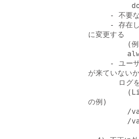
          domain=jpcert.or.jp

     - 不要な (使用していない) ユーザは削除する

     - 存在しないユーザへの返答応答を、404 から 403 
に変更する

         (例 sip.conf)

         alwaysauthreject=yes

     - ユーザ名、パスワードを特定するための総当たり攻撃
が来ていないか
       ログを監視する

         (Linux にインストールした場合のログファイル
の例)

         /var/log/asterisk/messages

         /var/log/asterisk/cd-r-csv/Master.csv
