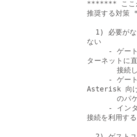
******* ここ
推奨する対策 **
  1) 必要がなければ、Asterisk をインターネットに公開し
ない

     - ゲートウェイ (ルータ等) の内側に配置する (イン
ターネットに直
       接続しない)

     - ゲートウェイ等のファイアウォール機能で、外部から 
Asterisk 向け
       のパケットを遮断する

     - インターネットから接続する必要がある場合は、VPN 
接続を利用する

  2) ゲストユーザ (未設定番号) による発信を拒否する
