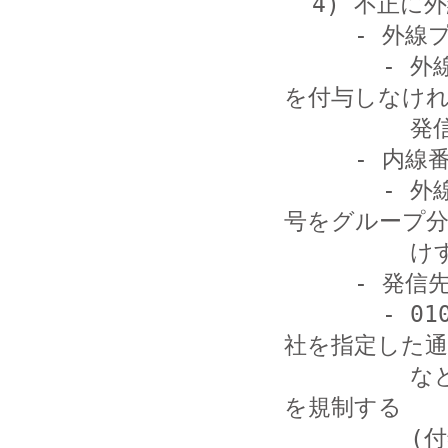
  4) 不正に外線にかけられないように対策する

     - 外線プレフィックスを特殊なものにする

       - 外線発信する際に特殊なプレフィックス (番号) 
を付与しなけれ
         発信できないようにする (付録 1 参照)

     - 内線番号によって発信規制を行う

       - 外線発信可能な内線番号と、外線発信不可の内線番
号をグループ分
         けする (付録 2 参照)

     - 発信先の規制を行う

       - 010 (国際プレフィックス)、00 (中継する電話会
社を指定した通話
         などを利用しない場合は、特定の外線番号への発信
を規制する

         (付録 3 参照)
