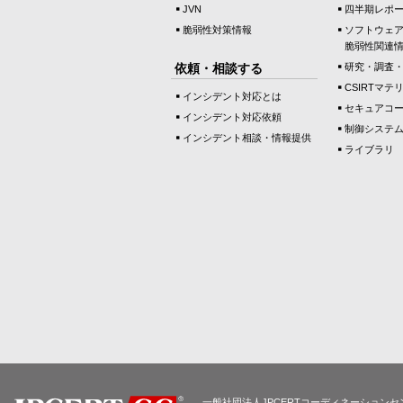
JVN
四半期レポ
脆弱性対策情報
ソフトウェ
脆弱性関連
依頼・相談する
研究・調査
CSIRTマテ
インシデント対応とは
セキュアコ
インシデント対応依頼
制御システ
インシデント相談・情報提供
ライブラリ
一般社団法人JPCERTコーディネーションセ