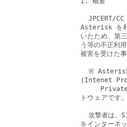
I. 概要

  JPCERT/CC では、セキュリティ対策が不十分な状態で 
Asterisk を
いたため、第
う等の不正利用

被害を受けた事
  ※ Asterisk は、SIP サーバとして機能する IP-PBX 
(Intenet Pro
     Private Branch eXchange) のオープンソースソフ
トウェアです。
  攻撃者は、SIP の通信で使用される 5060/udp パケット
をインターネッ