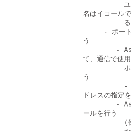
        - ユーザ名を長くする (内線番号と SIP のユーザ
名はイコールで
          る必要はありません)

     - ポート番号やソース IP によるフィルタリングを行
う

        - Asterisk がインストールされたサーバにおい
て、通信で使用
          ポートのみを許可する設定を iptables 等で行
う

          - 許可する IP アドレスが明確な場合は、IP ア
ドレスの指定を
        - Asterisk の設定ファイルでアクセスコントロ
ールを行う

          (例 sip.conf)
