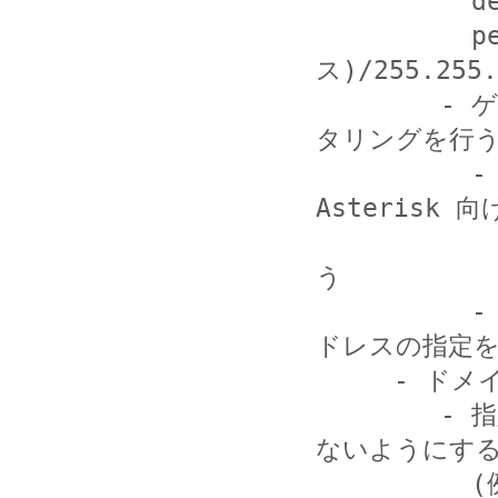
          deny=0.0.0.0/0.0.0.0

          permit=(発信を許可するアドレ
ス)/255.255.
        - ゲートウェイ等のファイアウォール機能でフィル
タリングを行う
          - 外部接続ルータやファイアウォール等で、
Asterisk 向
            SIP/RTP トラフィックのみ許可する設定を
う

          - 許可する IP アドレスが明確な場合は IP ア
ドレスの指定を
     - ドメイン認証を使用する

        - 指定するドメイン以外の REGISTER を受け付け
ないようにする
          (例 sip.conf)
