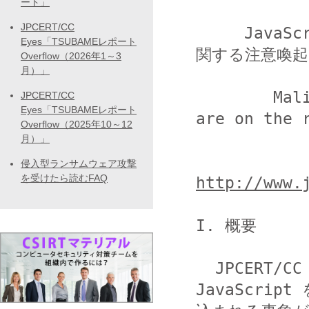
ート」
JPCERT/CC
     JavaScript が埋め込まれる Web サイトの改ざんに
Eyes「TSUBAMEレポート
関する注意喚起

Overflow（2026年1～3
月）」
        Malicious JavaScript injection attacks 
JPCERT/CC
Eyes「TSUBAMEレポート
are on the r
Overflow（2025年10～12
月）」
侵入型ランサムウェア攻撃
を受けたら読むFAQ
http://www.
I. 概要

  JPCERT/CC では、Web サイトが改ざんされて意図しない 
JavaScript