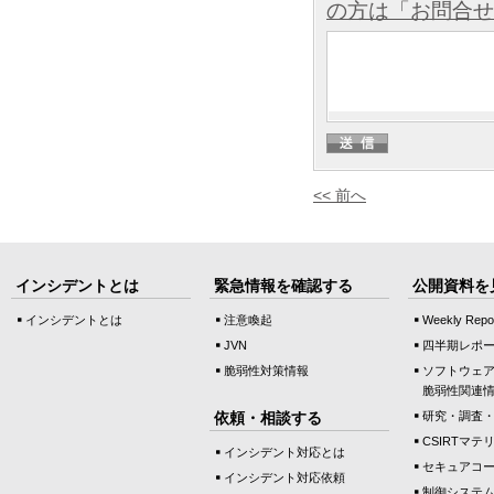
の方は「お問合せ
<< 前へ
インシデントとは
緊急情報を確認する
公開資料を
インシデントとは
注意喚起
Weekly Repo
JVN
四半期レポ
脆弱性対策情報
ソフトウェ
脆弱性関連
依頼・相談する
研究・調査
CSIRTマテ
インシデント対応とは
セキュアコ
インシデント対応依頼
制御システ