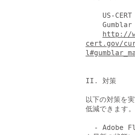
    US-CERT Current Activity

    Gumblar Malware Exploit Circulating

http://
cert.gov/cu
l#gumblar_m
II. 対策

以下の対策を
低減できます。
  - Adobe Flash や Adobe Acrobat, Adobe Reader 