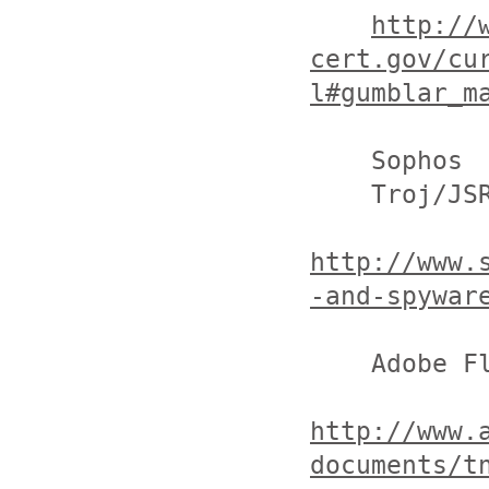
http://
cert.gov/cu
l#gumblar_m
    Sophos

    Troj/JSRedir-R

http://www.
-and-spywar
    Adobe Flash Player のバージョンテスト

http://www.
documents/t