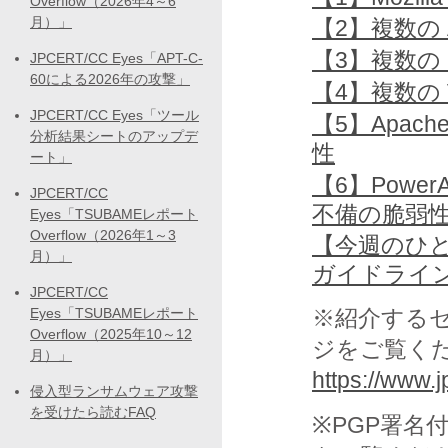
Overflow（2026年4～6
月）」
【2】複数の 
【3】複数の 
JPCERT/CC Eyes「APT-C-
60による2026年の攻撃」
【4】複数の 
JPCERT/CC Eyes「ツール
【5】Apach
分析結果シートのアップデ
性
ート」
【6】PowerA
JPCERT/CC
不備の脆弱
Eyes「TSUBAMEレポート
Overflow（2026年1～3
【今週のひと
月）」
ガイドライン
JPCERT/CC
Eyes「TSUBAMEレポート
※紹介する
Overflow（2025年10～12
ジをご覧く
月）」
https://www.jp
侵入型ランサムウェア攻撃
を受けたら読むFAQ
※PGP署名