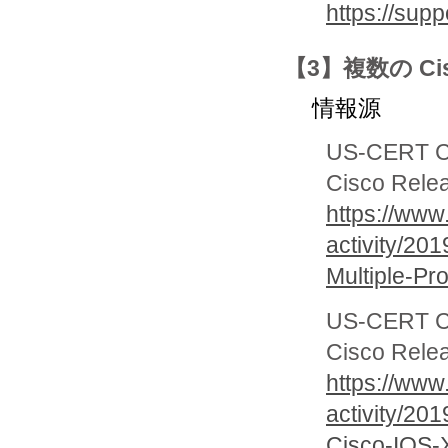
https://sup
【3】複数の Ci
情報源
US-CERT Cur
Cisco Relea
https://www
activity/20
Multiple-Pr
US-CERT Cur
Cisco Relea
https://www
activity/20
Cisco-IOS-