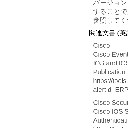
バージョン
することで
参照してく
関連文書 (英
Cisco
Cisco Even
IOS and IOS
Publication
https://tool
alertId=ER
Cisco Secur
Cisco IOS S
Authenticat