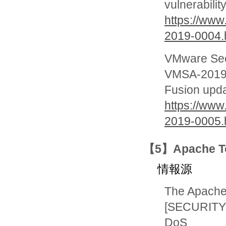
vulnerabilit
https://ww
2019-0004.
VMware Secu
VMSA-2019-
Fusion upda
https://ww
2019-0005.
【5】Apache
情報源
The Apache
[SECURITY
DoS