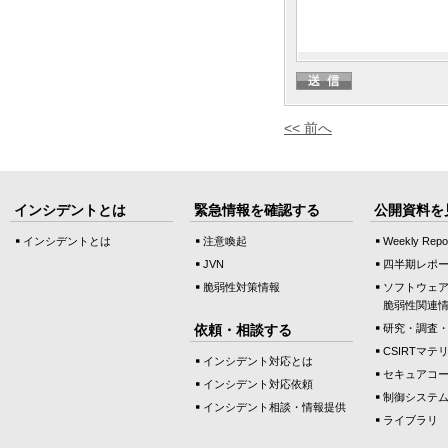
<< 前へ
インシデントとは
緊急情報を確認する
公開資料を
インシデントとは
注意喚起
Weekly Repo
JVN
四半期レポ
脆弱性対策情報
ソフトウェ
脆弱性関連
依頼・相談する
研究・調査
CSIRTマテ
インシデント対応とは
セキュアコ
インシデント対応依頼
制御システ
インシデント相談・情報提供
ライブラリ