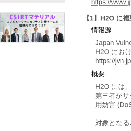
https://www.
【1】H2O に
情報源
Japan Vuln
H2O に
https://jvn
概要
H2O に
第三者がサ
用妨害 (D
対象となる