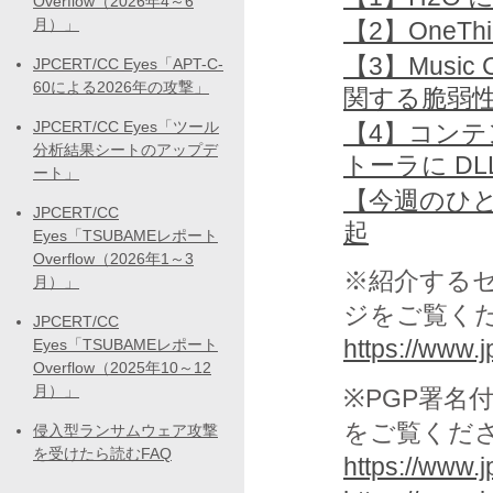
Overflow（2026年4～6
月）」
【2】OneT
【3】Music
JPCERT/CC Eyes「APT-C-
60による2026年の攻撃」
関する脆弱
JPCERT/CC Eyes「ツール
【4】コンテンツ
分析結果シートのアップデ
トーラに D
ート」
【今週のひと
JPCERT/CC
起
Eyes「TSUBAMEレポート
Overflow（2026年1～3
※紹介する
月）」
ジをご覧く
JPCERT/CC
https://www.jp
Eyes「TSUBAMEレポート
Overflow（2025年10～12
月）」
※PGP署名
をご覧くだ
侵入型ランサムウェア攻撃
を受けたら読むFAQ
https://www.j