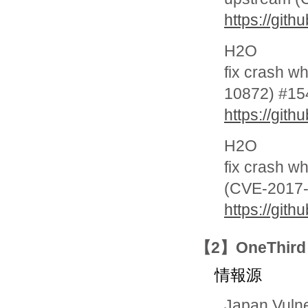
https://git
H2O
fix crash w
10872) #15
https://git
H2O
fix crash w
(CVE-2017-
https://git
【2】OneTh
情報源
Japan Vuln