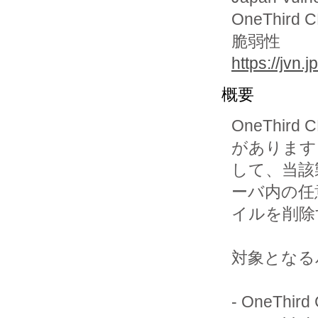
OneThi
脆弱性
https://jvn
概要
OneThi
があります
して、当該
ーバ内の任
イルを削除
対象となる
- OneThir