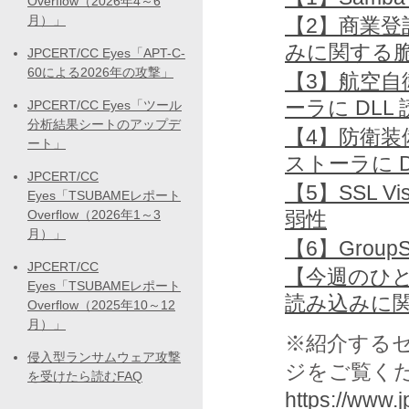
Overflow（2026年4～6
月）」
【2】商業登
みに関する
JPCERT/CC Eyes「APT-C-
60による2026年の攻撃」
【3】航空
ーラに DL
JPCERT/CC Eyes「ツール
分析結果シートのアップデ
【4】防衛
ート」
ストーラに 
JPCERT/CC
【5】SSL Vi
Eyes「TSUBAMEレポート
弱性
Overflow（2026年1～3
月）」
【6】Grou
JPCERT/CC
【今週のひと
Eyes「TSUBAMEレポート
読み込みに
Overflow（2025年10～12
月）」
※紹介する
侵入型ランサムウェア攻撃
ジをご覧く
を受けたら読むFAQ
https://www.jp