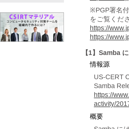
※PGP署名
をご覧くだ
https://www.j
https://www.
【1】Samb
情報源
US-CERT Cur
Samba Rele
https://www
activity/20
概要