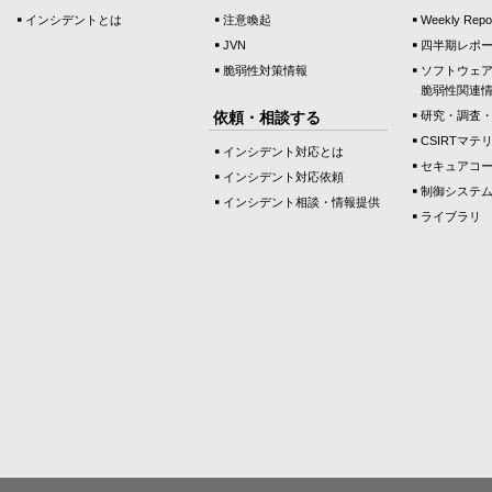
インシデントとは
注意喚起
Weekly Repo
JVN
四半期レポ
脆弱性対策情報
ソフトウェ
脆弱性関連
依頼・相談する
研究・調査
CSIRTマテ
インシデント対応とは
セキュアコ
インシデント対応依頼
制御システ
インシデント相談・情報提供
ライブラリ