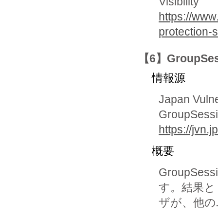
Visibility
https://www
protection-
【6】GroupS
情報源
Japan Vuln
GroupS
https://jvn
概要
GroupS
す。結果と
ザが、他の