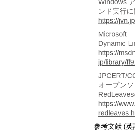
Window
ンド実行に
https://jvn
Microsoft
Dynamic-
https://msd
jp/library/
JPCERT
オープンソ
RedLeaves(
https://www
redleaves.h
参考文献 (英