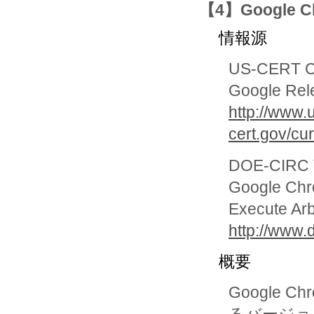
【4】Google
情報源
US-CERT Cur
Google Rel
http://www.
cert.gov/cu
DOE-CIRC Te
Google Chr
Execute Arb
http://www.
概要
Google