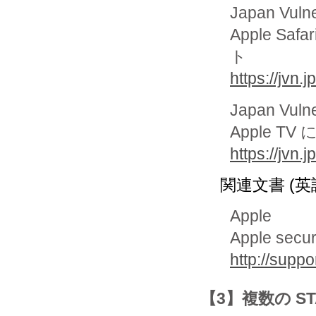
Japan Vuln
Apple 
ト
https://jvn
Japan Vuln
Apple 
https://jvn
関連文書 (英
Apple
Apple secur
http://sup
【3】複数の ST