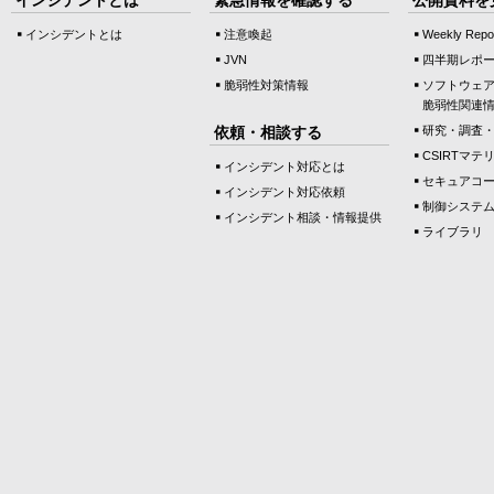
インシデントとは
注意喚起
Weekly Repo
JVN
四半期レポ
脆弱性対策情報
ソフトウェ
脆弱性関連
依頼・相談する
研究・調査
CSIRTマテ
インシデント対応とは
セキュアコ
インシデント対応依頼
制御システ
インシデント相談・情報提供
ライブラリ