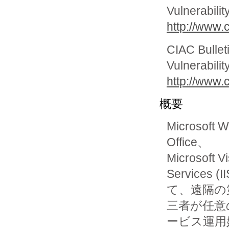
Vulnerabilit
http://www.c
CIAC Bullet
Vulnerabilit
http://www.c
概要
Microsoft W
Office、

Microsoft V
Service
て、遠隔の第
三者が任意
ービス運用妨