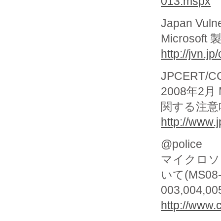
013.mspx
Japan Vuln
Microso
http://jvn.
JPCERT/CC 
2008年2月
関する注意
http://www.j
@police
マイクロソ
いて(MS08
003,004,00
http://www.