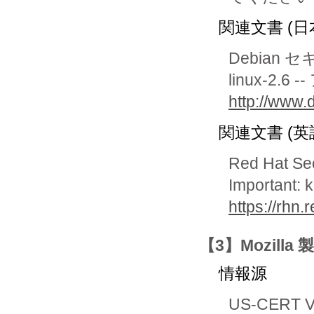
関連文書 (日
Debian 
linux-2
http://www.
関連文書 (英
Red Hat Se
Important: 
https://rhn
【3】Mozill
情報源
US-CERT Vu