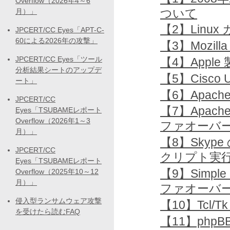
Overflow（2026年4～6
ついて
月）」
【2】Lin
JPCERT/CC Eyes「APT-C-
60による2026年の攻撃」
【3】Mozi
JPCERT/CC Eyes「ツール
【4】Appl
分析結果シートのアップデ
【5】Cisco 
ート」
【6】Apach
JPCERT/CC
【7】Apac
Eyes「TSUBAMEレポート
Overflow（2026年1～3
ファオーバ
月）」
【8】Skyp
JPCERT/CC
クリプト実
Eyes「TSUBAMEレポート
【9】Simpl
Overflow（2025年10～12
月）」
ファオーバ
侵入型ランサムウェア攻撃
【10】Tc
を受けたら読むFAQ
【11】php