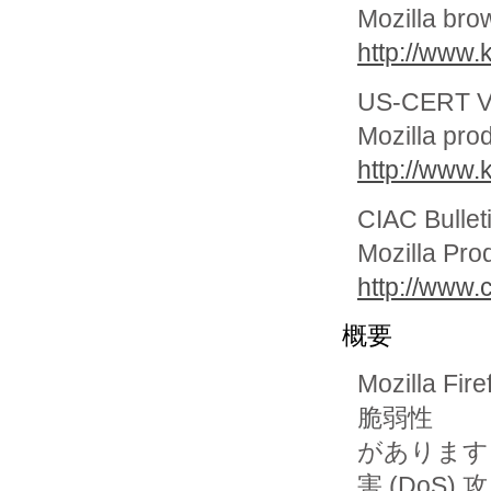
Mozilla bro
http://www.
US-CERT Vu
Mozilla pro
http://www.
CIAC Bullet
Mozilla Prod
http://www.c
概要
Mozilla 
脆弱性

があります
害 (DoS) 攻
