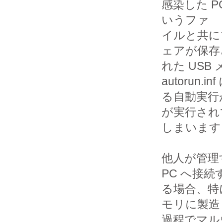
感染した PC
いうファ

イルと共に
ェアが保存さ
れた USB
autorun.inf
る自動実行
が実行されて
しまいます
他人が管理す
PC へ接続す
る場合、特
モリに製造

過程でマル