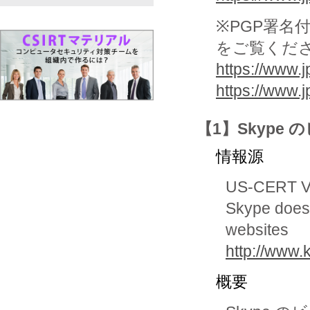
※PGP署名
をご覧くだ
https://www.j
https://www.
【1】Skype
情報源
US-CERT Vu
Skype does n
websites
http://www.
概要