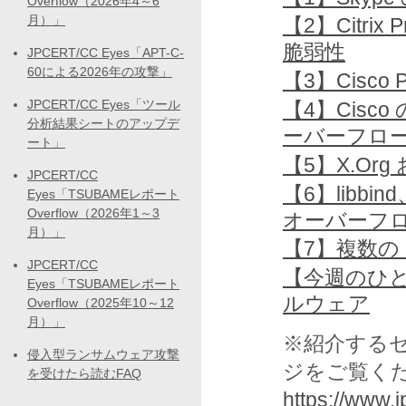
Overflow（2026年4～6
月）」
【2】Citrix
脆弱性
JPCERT/CC Eyes「APT-C-
60による2026年の攻撃」
【3】Cisco
JPCERT/CC Eyes「ツール
【4】Cisco の
分析結果シートのアップデ
ーバーフロ
ート」
【5】X.Org
JPCERT/CC
【6】libbin
Eyes「TSUBAMEレポート
Overflow（2026年1～3
オーバーフ
月）」
【7】複数の 
JPCERT/CC
【今週のひと
Eyes「TSUBAMEレポート
ルウェア
Overflow（2025年10～12
月）」
※紹介する
侵入型ランサムウェア攻撃
ジをご覧く
を受けたら読むFAQ
https://www.jp