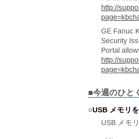
http://supp
page=kbch
GE Fanuc 
Security Is
Portal allow
http://supp
page=kbch
■今週のひと
○USB メモ
USB メ