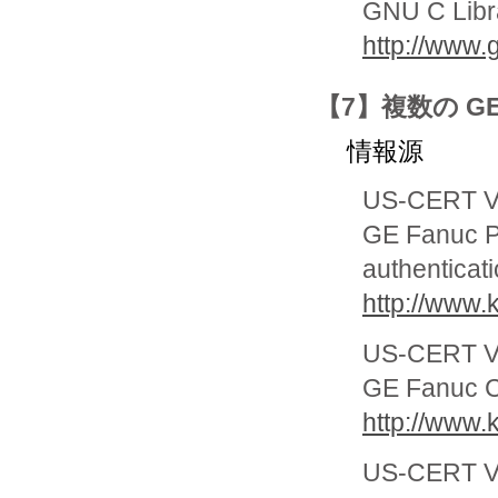
GNU C Libr
http://www.g
【7】複数の GE
情報源
US-CERT Vu
GE Fanuc Pr
authenticati
http://www.
US-CERT Vu
GE Fanuc C
http://www.
US-CERT Vu