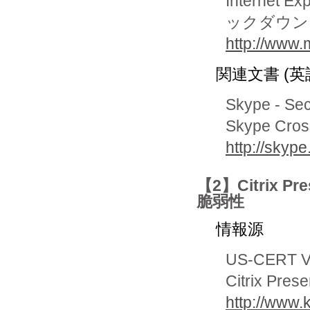
Interne
ックダウン
http://www
関連文書 (英
Skype - Se
Skype Cross
http://skyp
【2】Citrix 
脆弱性
情報源
US-CERT Vu
Citrix Pres
http://www.