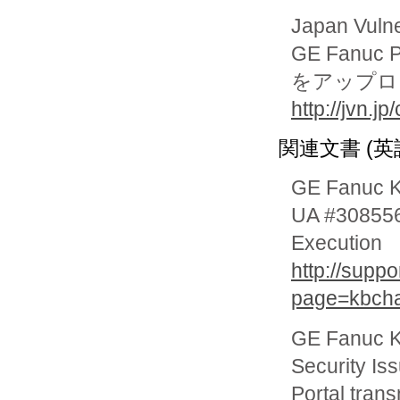
Japan Vuln
GE Fanuc 
をアップロ
http://jvn.
関連文書 (英
GE Fanuc 
UA #308556
Execution
http://supp
page=kbch
GE Fanuc 
Security Is
Portal trans