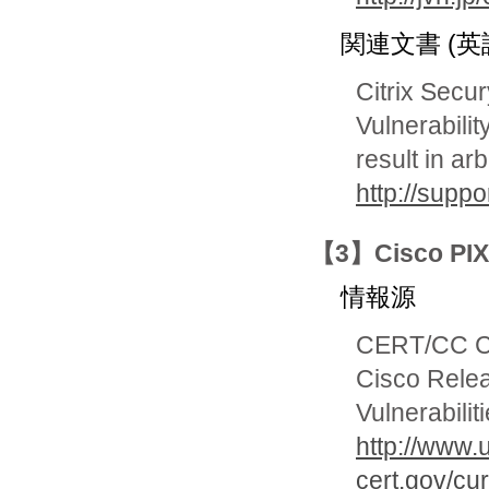
関連文書 (英
Citrix Secu
Vulnerabilit
result in ar
http://suppo
【3】Cisco P
情報源
CERT/CC Cur
Cisco Relea
Vulnerabilit
http://www.
cert.gov/cu