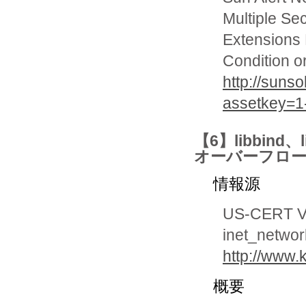
Multiple Sec
Extensions 
Condition o
http://suns
assetkey=1
【6】libbind、
オーバーフロ
情報源
US-CERT Vu
inet_networ
http://www.k
概要