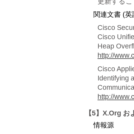
更新するこ
関連文書 (英
Cisco Secur
Cisco Unif
Heap Overf
http://www
Cisco Appli
Identifying 
Communicat
http://www.
【5】X.Org 
情報源