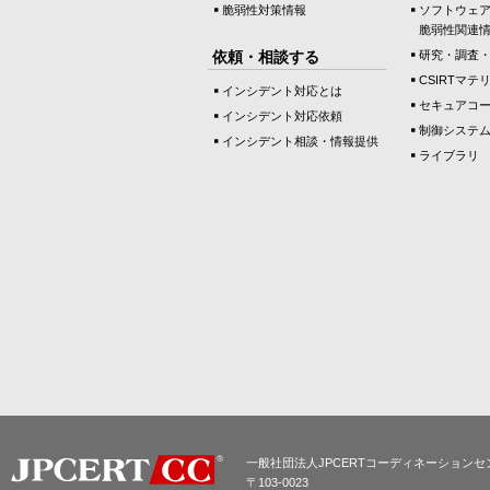
脆弱性対策情報
ソフトウェ
脆弱性関連
依頼・相談する
研究・調査
CSIRTマテ
インシデント対応とは
セキュアコ
インシデント対応依頼
制御システ
インシデント相談・情報提供
ライブラリ
一般社団法人JPCERTコーディネーションセ
〒103-0023