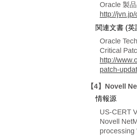
Oracle
http://jvn.
関連文書 (英
Oracle Tec
Critical Pa
http://www.o
patch-upda
【4】Novell
情報源
US-CERT Vu
Novell NetM
processin