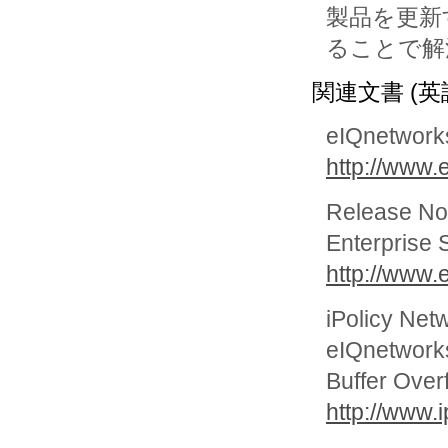
製品を更新す
ることで解
関連文書 (英
eIQnetworks
http://www.
Release No
Enterprise 
http://www.
iPolicy Net
eIQnetworks
Buffer Overf
http://www.