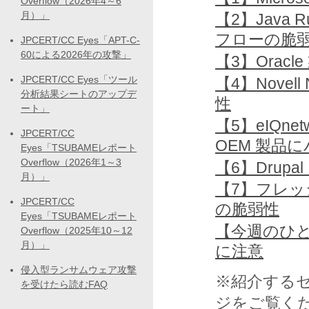
Overflow（2026年4～6
月）」
【2】Java R
フローの脆
JPCERT/CC Eyes「APT-C-
60による2026年の攻撃」
【3】Orac
JPCERT/CC Eyes「ツール
【4】Nove
分析結果シートのアップデ
性
ート」
【5】eIQnetw
JPCERT/CC
OEM 製品
Eyes「TSUBAMEレポート
Overflow（2026年1～3
【6】Dru
月）」
【7】フレ
JPCERT/CC
の脆弱性
Eyes「TSUBAMEレポート
【今週のひ
Overflow（2025年10～12
月）」
に注意
侵入型ランサムウェア攻撃
※紹介する
を受けたら読むFAQ
ジをご覧く