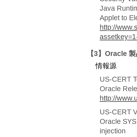
Java Runti
Applet to El
http://www
assetkey=1
【3】Oracle
情報源
US-CERT Te
Oracle Rele
http://www.
US-CERT Vu
Oracle SYS
injection