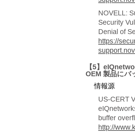
NOVELL: S
Security Vul
Denial of S
https://secu
support.nov
【5】eIQnetwor
OEM 製品に
情報源
US-CERT Vu
eIQnetworks
buffer overf
http://www.