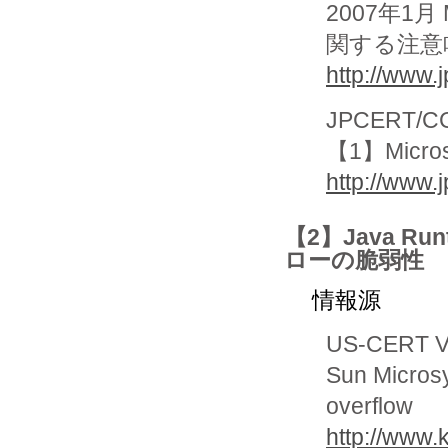
2007年1月
関する注意
http://www.j
JPCERT/CC
【1】Micr
http://www.
【2】Java Ru
ローの脆弱性
情報源
US-CERT Vu
Sun Micros
overflow
http://www.