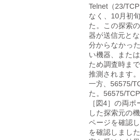
Telnet（2
なく、10月初
た。この探索の
器が送信元と
分からなかったも
い機器、また
ため調査時まで
推測されます
一方、56575
た。56575/
［図4］の両ポ
した探索元の機
ページを確認し
を確認しました