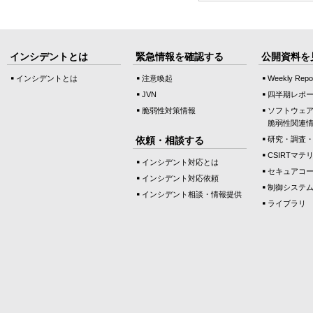
インシデントとは
緊急情報を確認する
公開資料を
インシデントとは
注意喚起
Weekly Repo
JVN
四半期レポ
脆弱性対策情報
ソフトウェ
脆弱性関連
依頼・相談する
研究・調査
CSIRTマテ
インシデント対応とは
セキュアコ
インシデント対応依頼
制御システ
インシデント相談・情報提供
ライブラリ