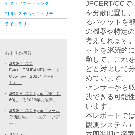
JPCERT/
セキュアコーディング
を分散配置し、
制御システムセキュリティ
るパケットを
ライブラリ
の機器や特定
考えられます。
ットを継続的に
おすすめ情報
類して、これ
JPCERT/CC
どと対比して分
Eyes「TSUBAMEレポート
Overflow（2026年4～6
めています。
月）」
センサーから
JPCERT/CC Eyes「APT-C-
決できる可能性
60による2026年の攻撃」
います。
JPCERT/CC Eyes「ツール
本レポートでは
分析結果シートのアップデ
ート」
観測システム
本四半期に探索
JPCERT/CC