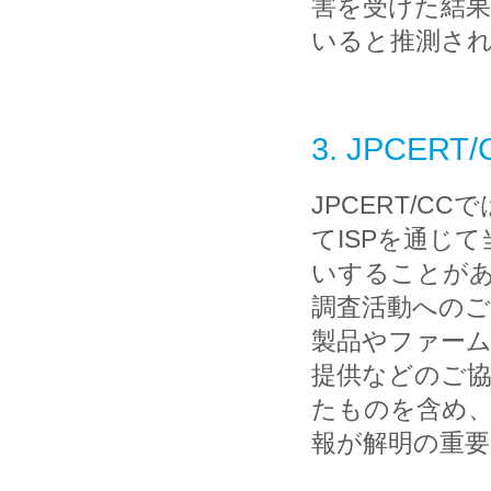
害を受けた結
いると推測さ
3. JPCE
JPCERT/C
てISPを通じ
いすることが
調査活動への
製品やファー
提供などのご
たものを含め
報が解明の重