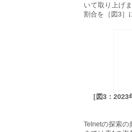
いて取り上げ
割合を［図3］
［図3：202
Telnetの探