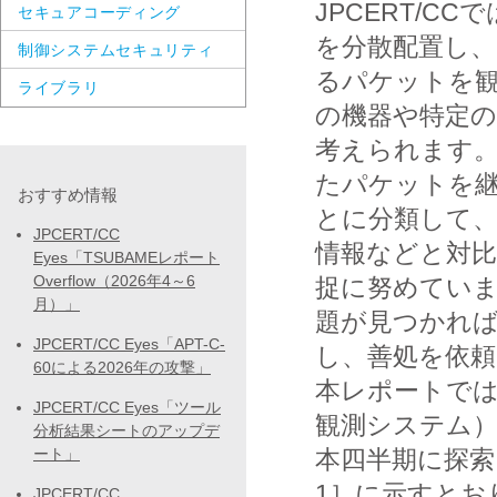
JPCERT/
セキュアコーディング
を分散配置し、
制御システムセキュリティ
るパケットを
ライブラリ
の機器や特定
考えられます。
たパケットを継
おすすめ情報
とに分類して
JPCERT/CC
情報などと対比
Eyes「TSUBAMEレポート
Overflow（2026年4～6
捉に努めてい
月）」
題が見つかれ
JPCERT/CC Eyes「APT-C-
し、善処を依
60による2026年の攻撃」
本レポートでは
JPCERT/CC Eyes「ツール
観測システム
分析結果シートのアップデ
ート」
本四半期に探索
1］に示すとお
JPCERT/CC