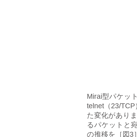
Mirai型パケ
telnet（2
た変化がありま
るパケットと宛
の推移を［図3