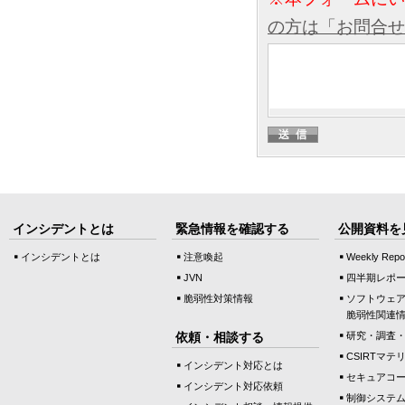
の方は「お問合せ
インシデントとは
緊急情報を確認する
公開資料を
インシデントとは
注意喚起
Weekly Repo
JVN
四半期レポ
脆弱性対策情報
ソフトウェ
脆弱性関連
依頼・相談する
研究・調査
CSIRTマテ
インシデント対応とは
セキュアコ
インシデント対応依頼
制御システ