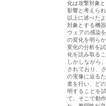
化は攻撃対象
影響と考えら
以上に述べたよ
対象とする機
ウェアの感染
の変化を明ら
変化の分析を
化を読み取る
しかしながら、
されており、
の実像に迫るた
査を行い、ど
明することを
て、そこで動
た。脆弱性が存