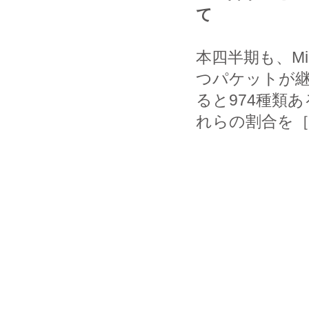
て
本四半期も、M
つパケットが
ると974種類
れらの割合を［