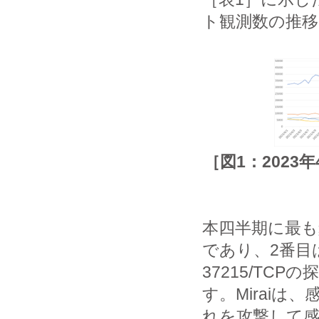
ト観測数の推移
［図1：202
本四半期に最も頻
であり、2番目は
37215/TC
す。Mirai
れを攻撃して