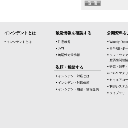
インシデントとは
緊急情報を確認する
公開資料を
インシデントとは
注意喚起
Weekly Repo
JVN
四半期レポ
脆弱性対策情報
ソフトウェ
脆弱性関連
依頼・相談する
研究・調査
CSIRTマテ
インシデント対応とは
セキュアコ
インシデント対応依頼
制御システ
インシデント相談・情報提供
ライブラリ