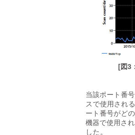
[図3
当該ポート番
スで使用され
ート番号がど
機器で使用さ
した。