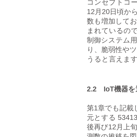
コンセプトコ
12月20日頃
数も増加してお
まれているの
制御システム
り、脆弱性や
うると言えま
2.2 IoT機
第1章でも記載
元とする 534
後再び12月上
測数の推移を図