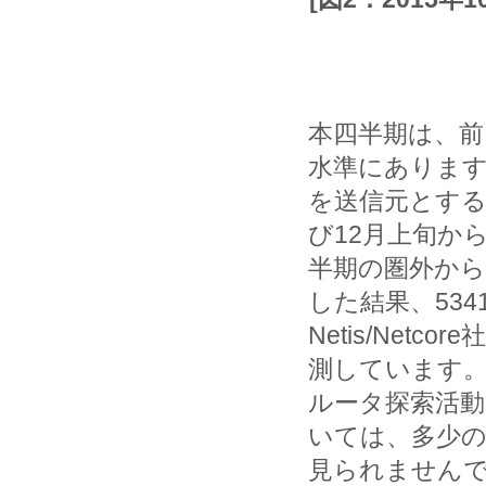
本四半期は、前
水準にあります
を送信元とする
び12月上旬か
半期の圏外から
した結果、534
Netis/Ne
測しています。
ルータ探索活
いては、多少
見られません