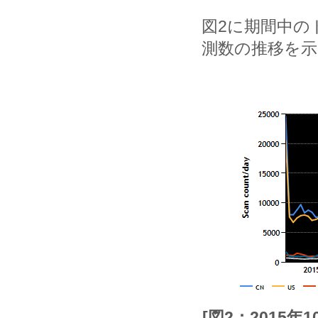
図2に期間中の
測数の推移を
[図2：2015