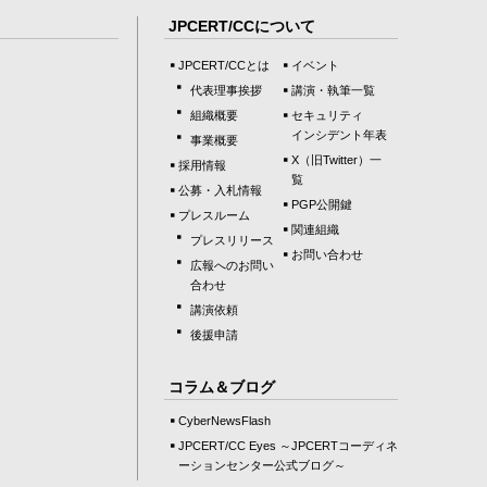
JPCERT/CCについて
JPCERT/CCとは
イベント
代表理事挨拶
講演・執筆一覧
組織概要
セキュリティ
インシデント年表
事業概要
X（旧Twitter）一
採用情報
覧
公募・入札情報
PGP公開鍵
プレスルーム
関連組織
プレスリリース
お問い合わせ
広報へのお問い
合わせ
講演依頼
後援申請
コラム＆ブログ
CyberNewsFlash
JPCERT/CC Eyes ～JPCERTコーディネ
ーションセンター公式ブログ～