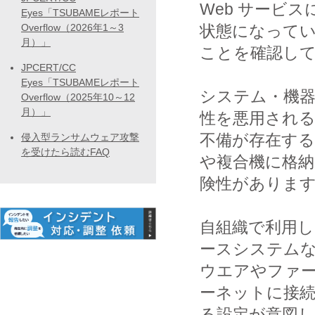
Web サービ
Eyes「TSUBAMEレポート
Overflow（2026年1～3
状態になって
月）」
ことを確認し
JPCERT/CC
Eyes「TSUBAMEレポート
システム・機
Overflow（2025年10～12
月）」
性を悪用され
不備が存在す
侵入型ランサムウェア攻撃
を受けたら読むFAQ
や複合機に格
険性がありま
自組織で利用
ースシステム
ウエアやファ
ーネットに接
る設定が意図