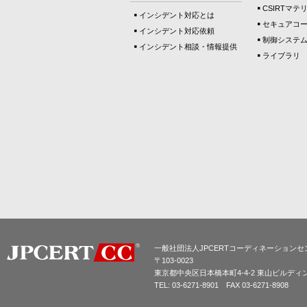
CSIRTマテ
インシデント対応とは
セキュアコ
インシデント対応依頼
制御システ
インシデント相談・情報提供
ライブラリ
一般社団法人JPCERTコーディネーションセ
〒103-0023
東京都中央区日本橋本町4-4-2 東山ビルディ
TEL: 03-6271-8901 FAX 03-6271-8908