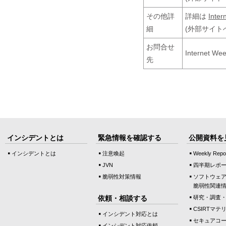
その他詳
詳細は
Inter
細
(外部サイト
お問合せ
Internet W
先
インシデントとは
緊急情報を確認する
公開資料を
インシデントとは
注意喚起
Weekly Repo
JVN
四半期レポ
脆弱性対策情報
ソフトウェ
脆弱性関連
依頼・相談する
研究・調査
CSIRTマテ
インシデント対応とは
セキュアコ
インシデント対応依頼