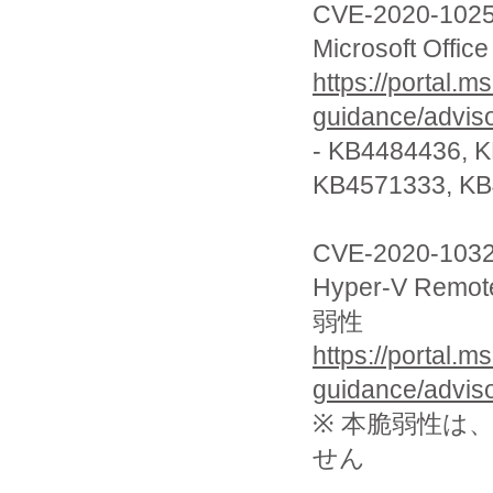
CVE-2020-102
Microsoft O
https://portal.m
guidance/advis
- KB4484436, 
KB4571333, K
CVE-2020-103
Hyper-V R
弱性
https://portal.m
guidance/advis
※ 本脆弱性は
せん