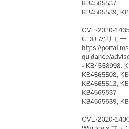
KB4565537
KB4565539, KB
CVE-2020-143
GDI+ のリモ
https://portal.m
guidance/advis
- KB4558998, 
KB4565508, KB
KB4565513, KB
KB4565537
KB4565539, KB
CVE-2020-143
Windows 