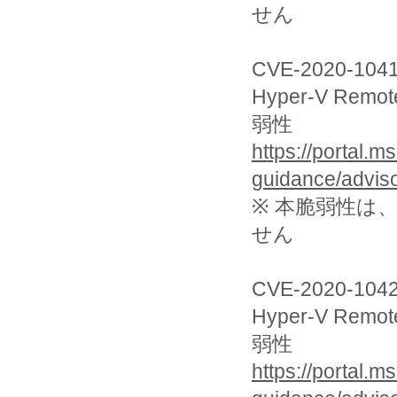
せん
CVE-2020-104
Hyper-V R
弱性
https://portal.m
guidance/advis
※ 本脆弱性は
せん
CVE-2020-104
Hyper-V R
弱性
https://portal.m