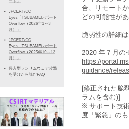
ート」
合、リモート
JPCERT/CC
どの可能性が
Eyes「TSUBAMEレポート
Overflow（2026年1～3
月）」
脆弱性の詳細は
JPCERT/CC
Eyes「TSUBAMEレポート
2020 年 7
Overflow（2025年10～12
月）」
https://portal.m
侵入型ランサムウェア攻撃
guidance/releas
を受けたら読むFAQ
[修正された脆
ラムを含む)]
※ サポート技術情報 
度「緊急」の