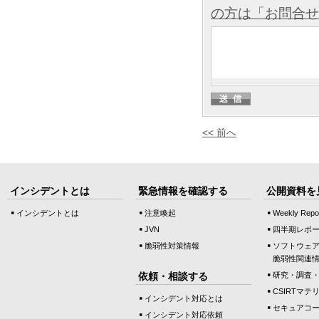
の方は「お問合せ
<< 前へ
インシデントとは
緊急情報を確認する
公開資料を
インシデントとは
注意喚起
Weekly Repo
JVN
四半期レポ
脆弱性対策情報
ソフトウェ
脆弱性関連
依頼・相談する
研究・調査
CSIRTマテ
インシデント対応とは
セキュアコ
インシデント対応依頼