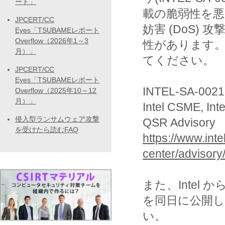
ート」
載の脆弱性を悪
JPCERT/CC
妨害 (DoS
Eyes「TSUBAMEレポート
Overflow（2026年1～3
性があります。
月）」
てください。
JPCERT/CC
Eyes「TSUBAMEレポート
INTEL-SA-0021
Overflow（2025年10～12
月）」
Intel CSME, Inte
侵入型ランサムウェア攻撃
QSR Advisory
を受けたら読むFAQ
https://www.int
center/advisory
また、Inte
を同日に公開して
い。