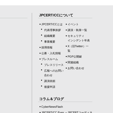
JPCERT/CCについて
JPCERT/CCとは
イベント
代表理事挨拶
講演・執筆一覧
組織概要
セキュリティ
インシデント年表
事業概要
X（旧Twitter）一
採用情報
覧
公募・入札情報
PGP公開鍵
プレスルーム
関連組織
プレスリリース
お問い合わせ
広報へのお問い
合わせ
講演依頼
後援申請
コラム＆ブログ
CyberNewsFlash
JPCERT/CC Eyes ～JPCERTコーディネ