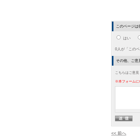
このページは
はい
0人が「この
その他、ご意
こちらはご意見
※本フォームに
<< 前へ