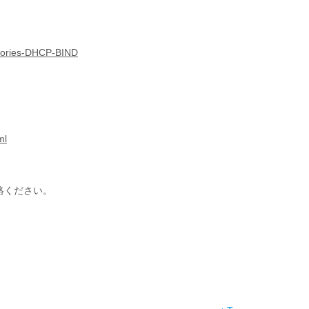
visories-DHCP-BIND
ml
絡ください。