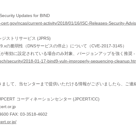
Security Updates for BIND
s-cert.gov/ncas/current-activity/2018/01/16/ISC-Releases-Security-Ad
ジストリサービス (JPRS)
 9.xの脆弱性（DNSサービスの停止）について（CVE-2017-3145）
C検証が有効に設定されている場合のみ対象、バージョンアップを強く推奨 -
p/tech/security/2018-01-17-bind9-vuln-improperly-sequencing-cleanup.ht
きまして、当センターまで提供いただける情報がございましたら、ご連
PCERT コーディネーションセンター (JPCERT/CC)
ert.or.jp
4600 FAX: 03-3518-4602
ert.or.jp/