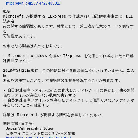
https://jvn.jp/jp/JVN72748502/
概要
Microsoft が提供する IExpress で作成された自己解凍書庫には、DLL 
読み込

みに関する脆弱性があります。結果として、第三者が任意のコードを実行す
る

可能性があります。

対象となる製品は次のとおりです。

- Microsoft Windows 付属の IExpress を使用して作成された自己解
凍書庫ファイル

2018年5月22日現在、この問題に対する解決策は提供されていません。次の
回

避策を適用することで、本脆弱性の影響を軽減することが可能です。

- 自己解凍書庫ファイルは新たに作成したディレクトリに保存し、他の無関
係なファイルが存在しない状態で実行する

- 自己解凍書庫ファイルを保存したディレクトリに信用できないファイルが
存在しないことを確認する

詳細は Microsoft が提供する情報を参照してください。
関連文書 (日本語)
Japan Vulnerability Notes
日本マイクロソフト株式会社からの情報