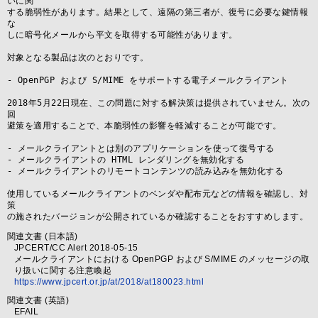
いに関

する脆弱性があります。結果として、遠隔の第三者が、復号に必要な鍵情報
な

しに暗号化メールから平文を取得する可能性があります。

対象となる製品は次のとおりです。

- OpenPGP および S/MIME をサポートする電子メールクライアント

2018年5月22日現在、この問題に対する解決策は提供されていません。次の
回

避策を適用することで、本脆弱性の影響を軽減することが可能です。

- メールクライアントとは別のアプリケーションを使って復号する

- メールクライアントの HTML レンダリングを無効化する

- メールクライアントのリモートコンテンツの読み込みを無効化する

使用しているメールクライアントのベンダや配布元などの情報を確認し、対
策

の施されたバージョンが公開されているか確認することをおすすめします。
関連文書 (日本語)
JPCERT/CC Alert 2018-05-15
メールクライアントにおける OpenPGP および S/MIME のメッセージの取
り扱いに関する注意喚起
https://www.jpcert.or.jp/at/2018/at180023.html
関連文書 (英語)
EFAIL