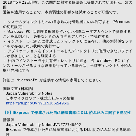
2018年5月22日現在、この問題に対する解決策は提供されていません。次の
回

避策を適用することで、本脆弱性の影響を軽減することが可能です。

- システムディレクトリへの書き込みは管理者にのみ許可する (Windows 
の初期設定)

- Windows PC は管理者権限を持たない標準ユーザアカウントで操作する
ことを原則とし、必要なときのみ管理者アカウントで操作する

- インストーラは新たに作成したディレクトリに保存し、他の無関係なファ
イルが存在しない状態で実行する

- アプリケーションをインストールしたディレクトリに信用できないファイ
ルが存在しないことを確認する

- 社内でインストーラを共有ディレクトリに置き、各 Windows PC にイ
ンストールさせるような運用を行っている場合は、当該ディレクトリを読み
取り専用にする

詳細は Microsoft が提供する情報を参照してください。
関連文書 (日本語)
Japan Vulnerability Notes
日本マイクロソフト株式会社からの情報
https://jvn.jp/jp/JVN91151862/4953/
【9】IExpress で作成された自己解凍書庫に DLL 読み込みに関する脆弱性
情報源
Japan Vulnerability Notes JVN#72748502
IExpress で作成された自己解凍書庫における DLL 読み込みに関する脆弱
性