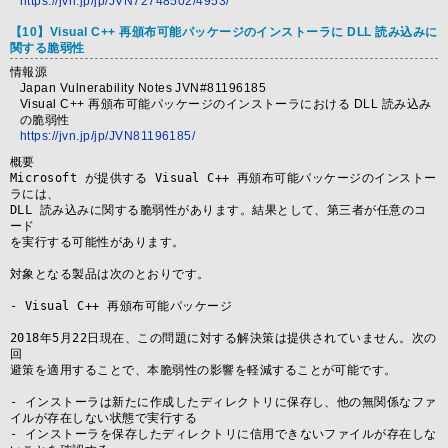
https://jvn.jp/jp/JVN72748502/4953/
【10】Visual C++ 再頒布可能パッケージのインストーラに DLL 読み込みに
関する脆弱性
情報源
Japan Vulnerability Notes JVN#81196185
Visual C++ 再頒布可能パッケージのインストーラにおける DLL 読み込み
の脆弱性
https://jvn.jp/jp/JVN81196185/
概要
Microsoft が提供する Visual C++ 再頒布可能パッケージのインストー
ラには、

DLL 読み込みに関する脆弱性があります。結果として、第三者が任意のコ
ード

を実行する可能性があります。

対象となる製品は次のとおりです。

- Visual C++ 再頒布可能パッケージ

2018年5月22日現在、この問題に対する解決策は提供されていません。次の
回

避策を適用することで、本脆弱性の影響を軽減することが可能です。

- インストーラは新たに作成したディレクトリに保存し、他の無関係なファ
イルが存在しない状態で実行する

- インストーラを保存したディレクトリに信用できないファイルが存在しな