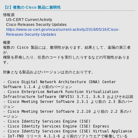
【2】複数の Cisco 製品に脆弱性
情報源
US-CERT Current Activity
Cisco Releases Security Updates
https://www.us-cert.gov/ncas/current-activity/2018/05/16/Cisco-
Releases-Security-Updates
概要
複数の Cisco 製品には、脆弱性があります。結果として、遠隔の第三者
が、

権限を昇格したり、任意のコードを実行したりするなどの可能性がありま
す。

対象となる製品およびバージョンは次のとおりです。

- Cisco Digital Network Architecture (DNA) Center 
Software 1.1.4 より前のバージョン

- Cisco Enterprise Network Function Virtualization 
Infrastructure Software (NFVIS) 3.7.1, 3.6.3 およびそれ以前

- Cisco Meeting Server Software 2.3.1 より前の 2.3 系のバー
ジョン

- Cisco Meeting Server Software 2.2.10 より前の 2.2 系のバ
ージョン

- Cisco Identity Services Engine (ISE)

- Cisco Identity Services Engine (ISE) Express

- Cisco Identity Services Engine (ISE) Virtual Appliance

- IoT-FND リリース 4.1.1-6 より前のソフトウエアで稼働している 