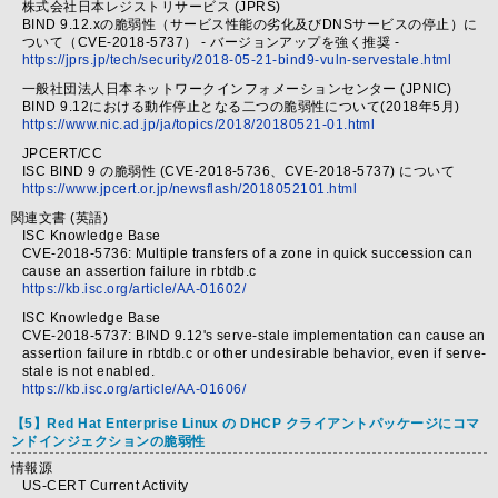
株式会社日本レジストリサービス (JPRS)
BIND 9.12.xの脆弱性（サービス性能の劣化及びDNSサービスの停止）に
ついて（CVE-2018-5737） - バージョンアップを強く推奨 -
https://jprs.jp/tech/security/2018-05-21-bind9-vuln-servestale.html
一般社団法人日本ネットワークインフォメーションセンター (JPNIC)
BIND 9.12における動作停止となる二つの脆弱性について(2018年5月)
https://www.nic.ad.jp/ja/topics/2018/20180521-01.html
JPCERT/CC
ISC BIND 9 の脆弱性 (CVE-2018-5736、CVE-2018-5737) について
https://www.jpcert.or.jp/newsflash/2018052101.html
関連文書 (英語)
ISC Knowledge Base
CVE-2018-5736: Multiple transfers of a zone in quick succession can
cause an assertion failure in rbtdb.c
https://kb.isc.org/article/AA-01602/
ISC Knowledge Base
CVE-2018-5737: BIND 9.12's serve-stale implementation can cause an
assertion failure in rbtdb.c or other undesirable behavior, even if serve-
stale is not enabled.
https://kb.isc.org/article/AA-01606/
【5】Red Hat Enterprise Linux の DHCP クライアントパッケージにコマ
ンドインジェクションの脆弱性
情報源
US-CERT Current Activity