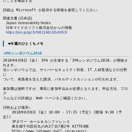
いことを確認する

詳細は Microsoft が提供する情報を参照してください。
関連文書 (日本語)
Japan Vulnerability Notes
日本マイクロソフト株式会社からの情報
https://jvn.jp/jp/JVN81196185/4953/
■今週のひとくちメモ
○IPAシンポジウム2018
2018年6月8日 (金)、IPA が主催する「IPAシンポジウム2018」が開催さ
れます。

当シンポジウムでは、サイバーセキュリティ対策、IT 人材育成などの分野
に

ついて、有識者を交えた講演、パネルディスカッションが行われます。

参加費は無料ですが、事前に参加申込みが必要となります。申込方法、プロ
グ

ラムなどの詳細は、Web ページをご確認ください。

日時および場所:

    2018年6月8日 (金) 10:00 - 17:15 (予定) (開場 9:30 (予
定))

    JPタワー ホール＆カンファレンス

    東京都千代田区丸の内2丁目7番2号 KITTE4階

    http://www.jptower-hall.jp/access/