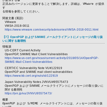
が提供する修

正済みのバージョンに更新することで解決します。詳細は、VMware が提供
す

る情報を参照してください。
関連文書 (英語)
VMware
VMSA-2018-0011
https://www.vmware.com/security/advisories/VMSA-2018-0011.html
【7】OpenPGP および S/MIME メールクライアントにメッセージの取り扱
いに関する脆弱性
情報源
US-CERT Current Activity
OpenPGP, S/MIME Mail Client Vulnerabilities
https://www.us-cert.gov/ncas/current-activity/2018/05/14/OpenPGP-
SMIME-Mail-Client-Vulnerabilities
CERT/CC Vulnerability Note VU#122919
OpenPGP and S/MIME mail client vulnerabilities
https://www.kb.cert.org/vuls/id/122919
Japan Vulnerability Notes JVNVU#95575473
OpenPGP および S/MIME メールクライアントにメッセージの取り扱いに
関する脆弱性
https://jvn.jp/vu/JVNVU95575473/
概要
OpenPGP および S/MIME メールクライアントには、メッセージの取り扱