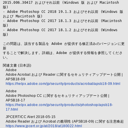
2015.006.30417 およびそれ以前 (Windows 版 および Macintosh 
版)

- Adobe Photoshop CC 2018 19.1.3 およびそれ以前 (Windows 版 
および Macintosh 版)

- Adobe Photoshop CC 2017 18.1.3 およびそれ以前 (Macintosh 
版)

- Adobe Photoshop CC 2017 18.1.2 およびそれ以前 (Windows 
版)

この問題は、該当する製品を Adobe が提供する修正済みのバージョンに更
新

することで解決します。詳細は、Adobe が提供する情報を参照してくださ
い。
関連文書 (日本語)
Adobe
Adobe Acrobat および Reader に関するセキュリティアップデート公開 |
APSB18-09
https://helpx.adobe.com/jp/security/products/acrobat/apsb18-09.html
Adobe
Adobe Photoshop CC に関するセキュリティアップデート公開 |
APSB18-17
https://helpx.adobe.com/jp/security/products/photoshop/apsb18-
17.html
JPCERT/CC Alert 2018-05-15
Adobe Reader および Acrobat の脆弱性 (APSB18-09) に関する注意喚起
https://www.jpcert.or.jp/at/2018/at180022.html