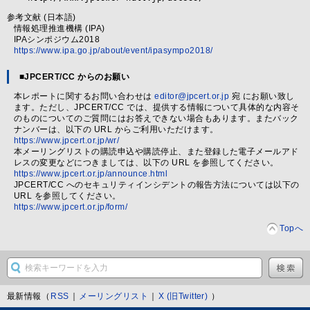
参考文献 (日本語)
情報処理推進機構 (IPA)
IPAシンポジウム2018
https://www.ipa.go.jp/about/event/ipasympo2018/
■JPCERT/CC からのお願い
本レポートに関するお問い合わせは
editor@jpcert.or.jp
宛 にお願い致し
ます。ただし、JPCERT/CC では、提供する情報について具体的な内容そ
のものについてのご質問にはお答えできない場合もあります。またバック
ナンバーは、以下の URL からご利用いただけます。
https://www.jpcert.or.jp/wr/
本メーリングリストの購読申込や購読停止、また登録した電子メールアド
レスの変更などにつきましては、以下の URL を参照してください。
https://www.jpcert.or.jp/announce.html
JPCERT/CC へのセキュリティインシデントの報告方法については以下の
URL を参照してください。
https://www.jpcert.or.jp/form/
Topへ
最新情報（
RSS
｜
メーリングリスト
｜
X (旧Twitter)
）