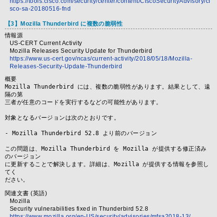
https://tools.cisco.com/security/center/content/CiscoSecurityAdvisory/ci
sco-sa-20180516-fnd
【3】Mozilla Thunderbird に複数の脆弱性
情報源
US-CERT Current Activity
Mozilla Releases Security Update for Thunderbird
https://www.us-cert.gov/ncas/current-activity/2018/05/18/Mozilla-
Releases-Security-Update-Thunderbird
概要
Mozilla Thunderbird には、複数の脆弱性があります。結果として、遠
隔の第

三者が任意のコードを実行するなどの可能性があります。

対象となるバージョンは次のとおりです。

- Mozilla Thunderbird 52.8 より前のバージョン

この問題は、Mozilla Thunderbird を Mozilla が提供する修正済み
のバージョン

に更新することで解決します。詳細は、Mozilla が提供する情報を参照し
てく

ださい。
関連文書 (英語)
Mozilla
Security vulnerabilities fixed in Thunderbird 52.8
https://www.mozilla.org/en-US/security/advisories/mfsa2018-13/