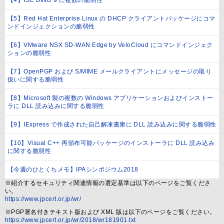
【4】ISC BIND 9 に複数の脆弱性
【5】Red Hat Enterprise Linux の DHCP クライアントパッケージにコマ
ンドインジェクションの脆弱性
【6】VMware NSX SD-WAN Edge by VeloCloud にコマンドインジェク
ションの脆弱性
【7】OpenPGP および S/MIME メールクライアントにメッセージの取り
扱いに関する脆弱性
【8】Microsoft 製の複数の Windows アプリケーションおよびインストー
ラに DLL 読み込みに関する脆弱性
【9】IExpress で作成された自己解凍書庫に DLL 読み込みに関する脆弱性
【10】Visual C++ 再頒布可能パッケージのインストーラに DLL 読み込み
に関する脆弱性
【今週のひとくちメモ】IPAシンポジウム2018
※紹介するセキュリティ関連情報の選定基準は以下のページをご覧くださ
い。
https://www.jpcert.or.jp/wr/
※PGP署名付きテキスト版および XML 版は以下のページをご覧ください。
https://www.jpcert.or.jp/wr/2018/wr181901.txt