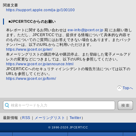
関連文書
https://support.apple.com/ja-jp/100100
■JPCERT/CCからのお願い
本レポートに関するお問い合わせは
ew-info@jpcert.or.jp
宛 にお願い致し
ます。ただし、JPCERT/CCでは、提供する情報について具体的な内容そ
のものについてのご質問にはお答えできない場合もあります。またバック
ナンバーは、以下のURLからご利用いただけます。
https://www.jpcert.or.jp/wr/
本メーリングリストの購読申込や購読停止、また登録した電子メールアド
レスの変更などにつきましては、以下のURLを参照してください。
https://www.jpcert.or.jp/announce.html
JPCERT/CCへのセキュリティインシデントの報告方法については以下の
URLを参照してください。
https://www.jpcert.or.jp/form/
Topへ
最新情報（
RSS
｜
メーリングリスト
｜
Twitter
）
© 1996-2026 JPCERT/CC