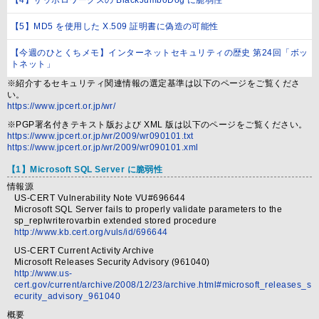
【4】サッポロワークスの BlackJumboDog に脆弱性
【5】MD5 を使用した X.509 証明書に偽造の可能性
【今週のひとくちメモ】インターネットセキュリティの歴史 第24回「ボッ
トネット」
※紹介するセキュリティ関連情報の選定基準は以下のページをご覧くださ
い。
https://www.jpcert.or.jp/wr/
※PGP署名付きテキスト版および XML 版は以下のページをご覧ください。
https://www.jpcert.or.jp/wr/2009/wr090101.txt
https://www.jpcert.or.jp/wr/2009/wr090101.xml
【1】Microsoft SQL Server に脆弱性
情報源
US-CERT Vulnerability Note VU#696644
Microsoft SQL Server fails to properly validate parameters to the
sp_replwriterovarbin extended stored procedure
http://www.kb.cert.org/vuls/id/696644
US-CERT Current Activity Archive
Microsoft Releases Security Advisory (961040)
http://www.us-
cert.gov/current/archive/2008/12/23/archive.html#microsoft_releases_s
ecurity_advisory_961040
概要