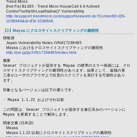
Trend Micro
[Hot Fix] B1285 - Trend Micro HouseCall 6.6 ActiveX
Control"notifyOnLoadNative()" Vulnerability
http://esupport.trendmicro.com/support/viewxml.do?ContentID=EN-
1038646&id=EN-1038646
【3】Mayaa にクロスサイトスクリプティングの脆弱性
情報源
Japan Vulnerability Notes JVN#17298485
Mayaa におけるクロスサイトスクリプティングの脆弱性
http://jvn.jp/jp/JVN17298485/index.html
概要
Seasar プロジェクトが提供する Mayaa の標準のエラー画面には、クロ

スサイトスクリプティングの脆弱性があります。結果として、遠隔の第

三者がユーザのブラウザ上で任意のスクリプトを実行する可能性があり

ます。

対象となるバージョンは以下の通りです。

- Mayaa 1.1.22 およびそれ以前

この問題は、Seasar プロジェクトが提供する修正済みのバージョンに

Mayaa を更新することで解決します。
関連文書 (日本語)
Mayaa
Mayaa 1.1.22 以前にクロスサイトスクリプティングの脆弱性