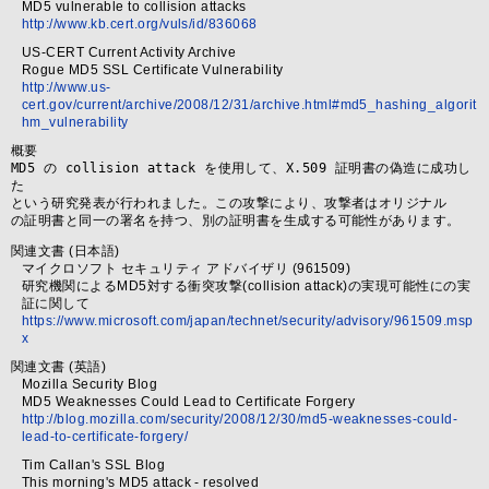
MD5 vulnerable to collision attacks
http://www.kb.cert.org/vuls/id/836068
US-CERT Current Activity Archive
Rogue MD5 SSL Certificate Vulnerability
http://www.us-
cert.gov/current/archive/2008/12/31/archive.html#md5_hashing_algorit
hm_vulnerability
概要
MD5 の collision attack を使用して、X.509 証明書の偽造に成功し
た

という研究発表が行われました。この攻撃により、攻撃者はオリジナル

関連文書 (日本語)
マイクロソフト セキュリティ アドバイザリ (961509)
研究機関によるMD5対する衝突攻撃(collision attack)の実現可能性にの実
証に関して
https://www.microsoft.com/japan/technet/security/advisory/961509.msp
x
関連文書 (英語)
Mozilla Security Blog
MD5 Weaknesses Could Lead to Certificate Forgery
http://blog.mozilla.com/security/2008/12/30/md5-weaknesses-could-
lead-to-certificate-forgery/
Tim Callan's SSL Blog
This morning's MD5 attack - resolved