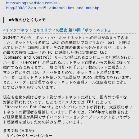
https://blogs.verisign.com/ssl-
blog/2008/12/on_md5_vulnerabilities_and_mit.php
■今週のひとくちメモ
○インターネットセキュリティの歴史 第24回「ボットネット」
2004年ころから「ボット」や「ボットネット」への注目が高まってきま

した。ボットという名前は IRC の自動対話プログラムが「bot」と呼ば

れていたことに由来します。その名前の由来から分かるとおり、ボット

の最大の特徴はユーザの PC に感染した後に定期的に C&C

(Command and Control) サーバと呼ばれるコンピュータと対話を行い、

ハーダー (Herder) と呼ばれるボットネット管理者からの指示に従って

動作する点にあります。一般に何百〜何千という数のボットに感染した

マシン群とその C&C サーバをまとめて、ボットネットと呼びます。

ハーダーはボットネットを使いスパム送信や DDoS 攻撃などを行います。

また、ハーダーは管理するボットネットを迷惑メール送信者などに貸し

出すビジネスも行っています。

現在も進化を続けるボット及びボットネットに対して、国内外で様々な

対策が行われています。たとえばアメリカでは FBI によって

「Operation Bot Roast」というプロジェクトが行われ、大規模なボッ

トネットの管理者を逮捕しています。日本では、2006年から総務省およ

び経済産業省が共同でサイバークリーンセンタープロジェクトというボッ

参考文献 (日本語)
サイバークリーンセンター