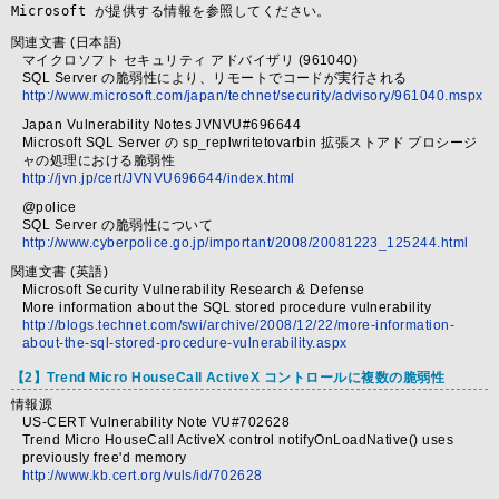
Microsoft が提供する情報を参照してください。
関連文書 (日本語)
マイクロソフト セキュリティ アドバイザリ (961040)
SQL Server の脆弱性により、リモートでコードが実行される
http://www.microsoft.com/japan/technet/security/advisory/961040.mspx
Japan Vulnerability Notes JVNVU#696644
Microsoft SQL Server の sp_replwritetovarbin 拡張ストアド プロシージ
ャの処理における脆弱性
http://jvn.jp/cert/JVNVU696644/index.html
@police
SQL Server の脆弱性について
http://www.cyberpolice.go.jp/important/2008/20081223_125244.html
関連文書 (英語)
Microsoft Security Vulnerability Research & Defense
More information about the SQL stored procedure vulnerability
http://blogs.technet.com/swi/archive/2008/12/22/more-information-
about-the-sql-stored-procedure-vulnerability.aspx
【2】Trend Micro HouseCall ActiveX コントロールに複数の脆弱性
情報源
US-CERT Vulnerability Note VU#702628
Trend Micro HouseCall ActiveX control notifyOnLoadNative() uses
previously free'd memory
http://www.kb.cert.org/vuls/id/702628