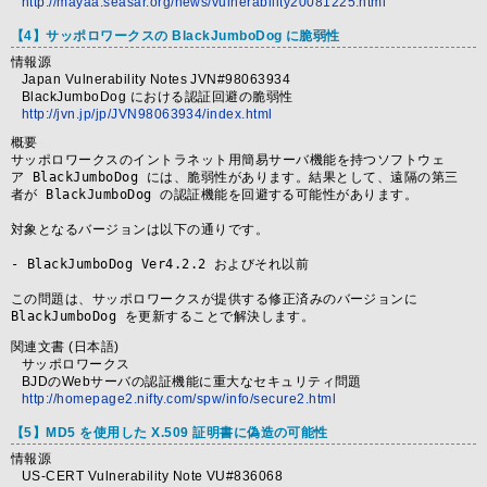
http://mayaa.seasar.org/news/vulnerability20081225.html
【4】サッポロワークスの BlackJumboDog に脆弱性
情報源
Japan Vulnerability Notes JVN#98063934
BlackJumboDog における認証回避の脆弱性
http://jvn.jp/jp/JVN98063934/index.html
概要
サッポロワークスのイントラネット用簡易サーバ機能を持つソフトウェ

ア BlackJumboDog には、脆弱性があります。結果として、遠隔の第三

者が BlackJumboDog の認証機能を回避する可能性があります。

対象となるバージョンは以下の通りです。

- BlackJumboDog Ver4.2.2 およびそれ以前

この問題は、サッポロワークスが提供する修正済みのバージョンに

BlackJumboDog を更新することで解決します。
関連文書 (日本語)
サッポロワークス
BJDのWebサーバの認証機能に重大なセキュリティ問題
http://homepage2.nifty.com/spw/info/secure2.html
【5】MD5 を使用した X.509 証明書に偽造の可能性
情報源
US-CERT Vulnerability Note VU#836068