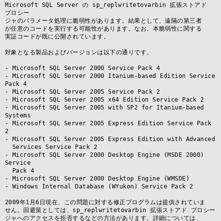
Microsoft SQL Server の sp_replwritetovarbin 拡張ストアド 
プロシー

ジャのパラメータ処理に脆弱性があります。結果として、遠隔の第三者

が任意のコードを実行する可能性があります。なお、本脆弱性に関する

実証コードが既に公開されています。

対象となる製品およびバージョンは以下の通りです。

- Microsoft SQL Server 2000 Service Pack 4

- Microsoft SQL Server 2000 Itanium-based Edition Service 
Pack 4

- Microsoft SQL Server 2005 Service Pack 2

- Microsoft SQL Server 2005 x64 Edition Service Pack 2

- Microsoft SQL Server 2005 with SP2 for Itanium-based 
Systems

- Microsoft SQL Server 2005 Express Edition Service Pack 
2

- Microsoft SQL Server 2005 Express Edition with Advanced

  Services Service Pack 2

- Microsoft SQL Server 2000 Desktop Engine (MSDE 2000) 
Service

  Pack 4

- Microsoft SQL Server 2000 Desktop Engine (WMSDE)

- Windows Internal Database (WYukon) Service Pack 2 

2009年1月6日現在、この問題に対する修正プログラムは提供されていま

せん。回避策としては、sp_replwritetovarbin 拡張ストアド プロシー

ジャへのアクセスを拒否するなどの方法があります。詳細については、
