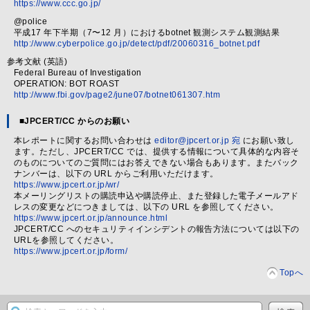
https://www.ccc.go.jp/
@police
平成17 年下半期（7〜12 月）におけるbotnet 観測システム観測結果
http://www.cyberpolice.go.jp/detect/pdf/20060316_botnet.pdf
参考文献 (英語)
Federal Bureau of Investigation
OPERATION: BOT ROAST
http://www.fbi.gov/page2/june07/botnet061307.htm
■JPCERT/CC からのお願い
本レポートに関するお問い合わせは
editor@jpcert.or.jp 宛
にお願い致し
ます。ただし、JPCERT/CC では、提供する情報について具体的な内容そ
のものについてのご質問にはお答えできない場合もあります。またバック
ナンバーは、以下の URL からご利用いただけます。
https://www.jpcert.or.jp/wr/
本メーリングリストの購読申込や購読停止、また登録した電子メールアド
レスの変更などにつきましては、以下の URL を参照してください。
https://www.jpcert.or.jp/announce.html
JPCERT/CC へのセキュリティインシデントの報告方法については以下の
URLを参照してください。
https://www.jpcert.or.jp/form/
Topへ