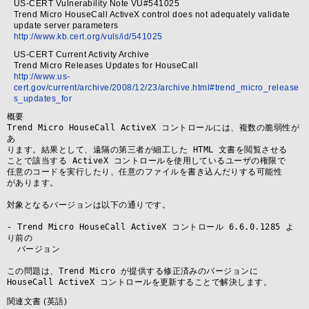
US-CERT Vulnerability Note VU#541025
Trend Micro HouseCall ActiveX control does not adequately validate
update server parameters
http://www.kb.cert.org/vuls/id/541025
US-CERT Current Activity Archive
Trend Micro Releases Updates for HouseCall
http://www.us-
cert.gov/current/archive/2008/12/23/archive.html#trend_micro_release
s_updates_for
概要
Trend Micro HouseCall ActiveX コントロールには、複数の脆弱性が
あ

ります。結果として、遠隔の第三者が細工した HTML 文書を閲覧させる

ことで該当する ActiveX コントロールを使用しているユーザの権限で

任意のコードを実行したり、任意のファイルを書き込んだりする可能性

があります。

対象となるバージョンは以下の通りです。

- Trend Micro HouseCall ActiveX コントロール 6.6.0.1285 よ
り前の

  バージョン

この問題は、Trend Micro が提供する修正済みのバージョンに

HouseCall ActiveX コントロールを更新することで解決します。
関連文書 (英語)