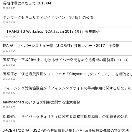
長期休暇にそなえて 2018/04
2018-04-25
テレワークセキュリティガイドライン（第4版）の公表
2018-04-18
「TRANSITS Workshop NCA Japan 2018 (夏)」募集開始
2018-04-11
IPA が「サイバーレスキュー隊（J-CRAT）技術レポート2017」を公開
2018-04-04
警察庁が「平成29年中におけるサイバー空間をめぐる脅威の情勢等について
2018-03-28
警察庁が「仮想通貨採掘ソフトウェア「Claymore（クレイモア）」を標的
2018-03-22
フィッシング対策協議会が「フィッシングサイトの早期検知に関する研究」を
2018-03-14
memcached のアクセス制御に関する注意喚起
2018-03-07
総務省が「サイバーセキュリティに関する総務大臣奨励賞」の受賞者の公表
2018-02-28
JPCERT/CC が「SSDPの応答情報を活用したMirai亜種感染機器の特定方法