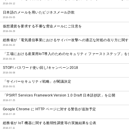
2018-09-12
日本語のメールを用いたビジネスメール詐欺
2018-09-05
仮想通貨を要求する不審な脅迫メールにご注意を
2018-08-29
総務省が「電気通信事業におけるサイバー攻撃への適正な対処の在り方に関す
2018-08-22
「工場における産業用IoT導入のためのセキュリティ ファーストステップ」を
2018-08-15
STOP! パスワード使い回し!キャンペーン2018
2018-08-08
「サイバーセキュリティ戦略」が閣議決定
2018-08-01
「PSIRT Services Framework Version 1.0 Draft 日本語抄訳」を公開
2018-07-25
Google Chrome に HTTP ページに対する警告が追加予定
2018-07-19
総務省が IoT 機器に関する脆弱性調査等の実施結果を公表
2018-07-11