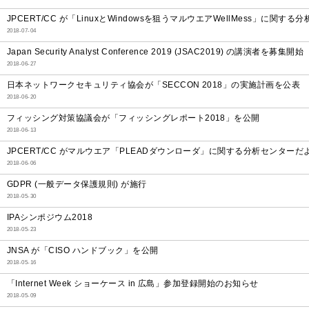
JPCERT/CC が「LinuxとWindowsを狙うマルウエアWellMess」に関
2018-07-04
Japan Security Analyst Conference 2019 (JSAC2019) の講演者を募集開始
2018-06-27
日本ネットワークセキュリティ協会が「SECCON 2018」の実施計画を公表
2018-06-20
フィッシング対策協議会が「フィッシングレポート2018」を公開
2018-06-13
JPCERT/CC がマルウエア「PLEADダウンローダ」に関する分析センターだ
2018-06-06
GDPR (一般データ保護規則) が施行
2018-05-30
IPAシンポジウム2018
2018-05-23
JNSA が「CISO ハンドブック」を公開
2018-05-16
「Internet Week ショーケース in 広島」参加登録開始のお知らせ
2018-05-09