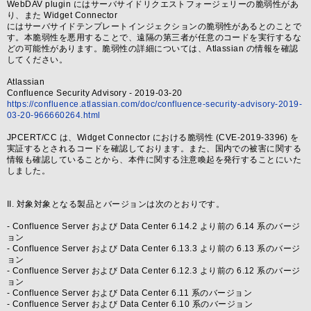
WebDAV plugin にはサーバサイドリクエストフォージェリーの脆弱性があ
り、また Widget Connector
にはサーバサイドテンプレートインジェクションの脆弱性があるとのことで
す。本脆弱性を悪用することで、遠隔の第三者が任意のコードを実行するな
どの可能性があります。脆弱性の詳細については、Atlassian の情報を確認
してください。
Atlassian
Confluence Security Advisory - 2019-03-20
https://confluence.atlassian.com/doc/confluence-security-advisory-2019-
03-20-966660264.html
JPCERT/CC は、Widget Connector における脆弱性 (CVE-2019-3396) を
実証するとされるコードを確認しております。また、国内での被害に関する
情報も確認していることから、本件に関する注意喚起を発行することにいた
しました。
II. 対象対象となる製品とバージョンは次のとおりです。
- Confluence Server および Data Center 6.14.2 より前の 6.14 系のバージ
ョン
- Confluence Server および Data Center 6.13.3 より前の 6.13 系のバージ
ョン
- Confluence Server および Data Center 6.12.3 より前の 6.12 系のバージ
ョン
- Confluence Server および Data Center 6.11 系のバージョン
- Confluence Server および Data Center 6.10 系のバージョン