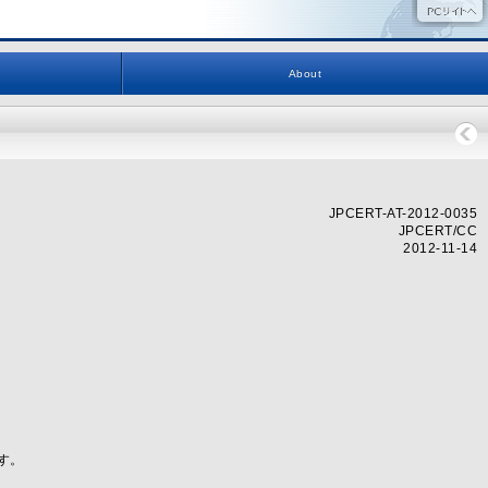
About
JPCERT-AT-2012-0035
JPCERT/CC
2012-11-14
す。