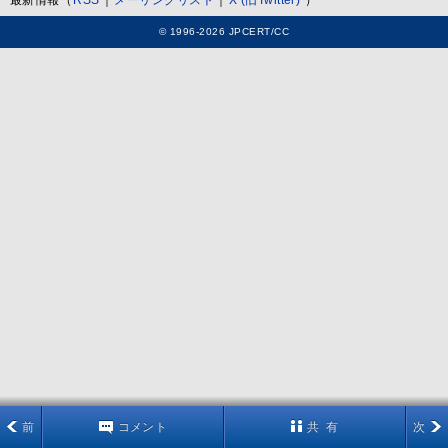
最新情報（
RSS
｜
メーリングリスト
｜
X (旧Twitter)
）
© 1996-2026 JPCERT/CC
前
コメント
共 有
次