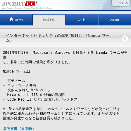
Home
情報提供
資 料
About
インターネットセキュリティの歴史 第11回 「Nimda ワー
ム」
2001年9月18日、Microsoft Windows を対象とする Nimda ワームが発
生

し、非常に短時間で感染が広がりました。

Nimda ワームは

- 電子メール

- ネットワーク共有

- 改ざんされた Web ページ 

- Micorosoft IIS の既知の脆弱性

- Code Red II などが設置したバックドア

の 5つの感染経路を持ち、過去のウィルスやワームなどが使った手法を

複合的に組み合わせた初のワームとして知られています。またその後も

亜種が発生するなど被害は長く続きました。
参考文書
（日本語）