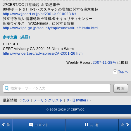
JPCERT/CC 注意喚起 ＆ 緊急報告
80番ポート (HTTP) へのスキャンの増加に関する注意喚起
http://www.jpcert.or.jp/at/2001/at010023.txt
独立行政法人 情報処理推進機構 セキュリティセンター
新種ウイルス「W32/Nimda」に関する情報
http://www.ipa.go.jp/security/topics/newvirus/nimda.html
参考文書
（英語）
CERT/CC
CERT Advisory CA-2001-26 Nimda Worm
http://www.cert.org/advisories/CA-2001-26.html
Weekly Report
2007-11-28号
に掲載
Topへ
最新情報（
RSS
｜
メーリングリスト
｜
X (旧Twitter)
）
© 1996-2026 JPCERT/CC
前
コメント
共 有
次