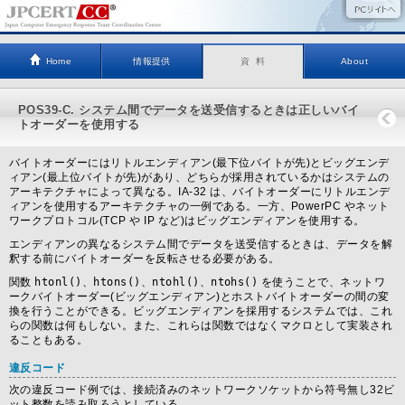
Home
情報提供
資 料
About
POS39-C. システム間でデータを送受信するときは正しいバイ
トオーダーを使用する
バイトオーダーにはリトルエンディアン(最下位バイトが先)とビッグエンデ
ィアン(最上位バイトが先)があり、どちらが採用されているかはシステムの
アーキテクチャによって異なる。IA-32 は、バイトオーダーにリトルエンデ
ィアンを使用するアーキテクチャの一例である。一方、PowerPC やネット
ワークプロトコル(TCP や IP など)はビッグエンディアンを使用する。
エンディアンの異なるシステム間でデータを送受信するときは、データを解
釈する前にバイトオーダーを反転させる必要がある。
関数
htonl()
、
htons()
、
ntohl()
、
ntohs()
を使うことで、ネットワ
ークバイトオーダー(ビッグエンディアン)とホストバイトオーダーの間の変
換を行うことができる。ビッグエンディアンを採用するシステムでは、これ
らの関数は何もしない。また、これらは関数ではなくマクロとして実装され
ることもある。
違反コード
次の違反コード例では、接続済みのネットワークソケットから符号無し32ビ
ット整数を読み取ろうとしている。