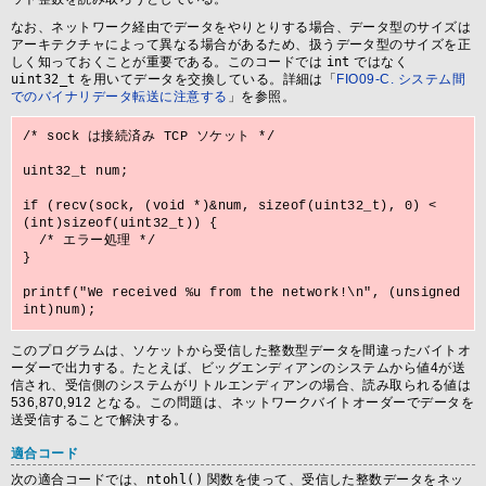
なお、ネットワーク経由でデータをやりとりする場合、データ型のサイズは
アーキテクチャによって異なる場合があるため、扱うデータ型のサイズを正
しく知っておくことが重要である。このコードでは
int
ではなく
uint32_t
を用いてデータを交換している。詳細は「
FIO09-C. システム間
でのバイナリデータ転送に注意する
」を参照。
/* sock は接続済み TCP ソケット */

uint32_t num;

if (recv(sock, (void *)&num, sizeof(uint32_t), 0) < 
(int)sizeof(uint32_t)) {

  /* エラー処理 */

}

printf("We received %u from the network!\n", (unsigned 
このプログラムは、ソケットから受信した整数型データを間違ったバイトオ
ーダーで出力する。たとえば、ビッグエンディアンのシステムから値4が送
信され、受信側のシステムがリトルエンディアンの場合、読み取られる値は
536,870,912 となる。この問題は、ネットワークバイトオーダーでデータを
送受信することで解決する。
適合コード
次の適合コードでは、
ntohl()
関数を使って、受信した整数データをネッ