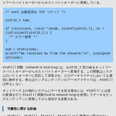
トワークバイトオーダーからホストバイトオーダーに変換している。
/* sock は接続済み TCP ソケット */

uint32_t num;

if (recv(sock, (void *)&num, sizeof(uint32_t), 0) < 
(int)sizeof(uint32_t)) {

  /* エラー処理 */

}

num = ntohl(num);

printf("We received %u from the network!\n", (unsigned 
ntohl()
関数（network to host long) は、
uint32_t
型の値をネットワー
クバイトオーダーからホストバイトオーダーへ変換する。この関数はシステ
ムのバイトオーダーに対応して実装され、どのアーキテクチャにおいても適
切に動作する。例えばビッグエンディアンのアーキテクチャでは、
ntohl()
は何もしない。
ネットワーク上の他のシステムにデータを送る場合には、
ntohl()
とは逆
の変換を行う
htonl()
関数(host to network long)を使用してデータをビッ
グエンディアンに変換してから送信する必要がある。
可搬性に関する詳細