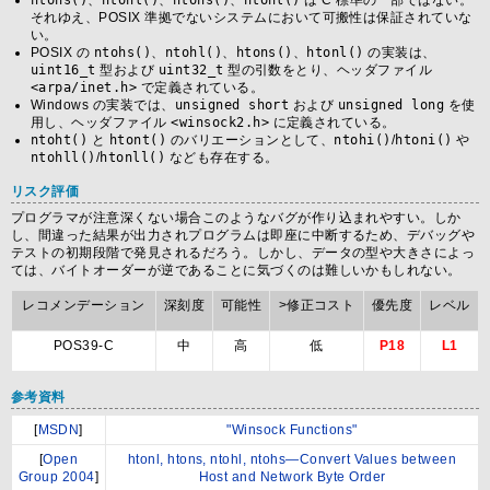
ntohs()
、
ntohl()
、
htons()
、
htonl()
は C 標準の一部ではない。
それゆえ、POSIX 準拠でないシステムにおいて可搬性は保証されていな
い。
POSIX の
ntohs()
、
ntohl()
、
htons()
、
htonl()
の実装は、
uint16_t
型および
uint32_t
型の引数をとり、ヘッダファイル
<arpa/inet.h>
で定義されている。
Windows の実装では、
unsigned short
および
unsigned long
を使
用し、ヘッダファイル
<winsock2.h>
に定義されている。
ntoht()
と
htont()
のバリエーションとして、
ntohi()
/
htoni()
や
ntohll()
/
htonll()
なども存在する。
リスク評価
プログラマが注意深くない場合このようなバグが作り込まれやすい。しか
し、間違った結果が出力されプログラムは即座に中断するため、デバッグや
テストの初期段階で発見されるだろう。しかし、データの型や大きさによっ
ては、バイトオーダーが逆であることに気づくのは難しいかもしれない。
レコメンデーション
深刻度
可能性
>修正コスト
優先度
レベル
POS39-C
中
高
低
P18
L1
参考資料
[
MSDN
]
"Winsock Functions"
[
Open
htonl, htons, ntohl, ntohs—Convert Values between
Group 2004
]
Host and Network Byte Order