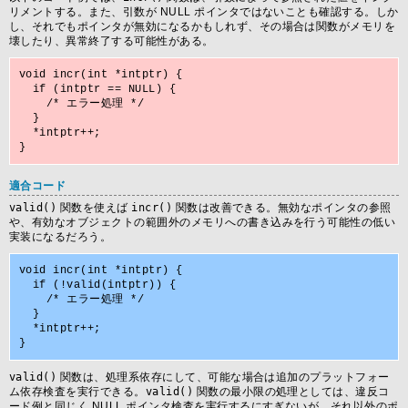
リメントする。また、引数が NULL ポインタではないことも確認する。しか
し、それでもポインタが無効になるかもしれず、その場合は関数がメモリを
壊したり、異常終了する可能性がある。
void incr(int *intptr) {

  if (intptr == NULL) {

    /* エラー処理 */

  }

  *intptr++;

適合コード
valid()
関数を使えば
incr()
関数は改善できる。無効なポインタの参照
や、有効なオブジェクトの範囲外のメモリへの書き込みを行う可能性の低い
実装になるだろう。
void incr(int *intptr) {

  if (!valid(intptr)) {

    /* エラー処理 */

  }

  *intptr++;

valid()
関数は、処理系依存にして、可能な場合は追加のプラットフォー
ム依存検査を実行できる。
valid()
関数の最小限の処理としては、違反コ
ード例と同じく NULL ポインタ検査を実行するにすぎないが、それ以外のポ