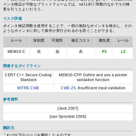
インタ検証が可能なプラットフォームでは、
valid()
関数のなかでその検
査を行うとよいだろう。
リスク評価
ポインタ検証関数を使用することで、一部の無効なポインタを検出し、その
ようなポインタに対して操作が実行されるのを防ぐことができる。
ルール
深刻度
可能性
修正コスト
優先度
レベル
MEM10-C
高
低
高
P3
L3
関連するガイドライン
CERT C++ Secure Coding
MEM10-CPP. Define and use a pointer
Standard
validation function
MITRE CWE
CWE-20
, Insufficient input validation
参考資料
[Jack 2007]
[van Sprundel 2006]
翻訳元
これは以下のページを翻訳したものです。