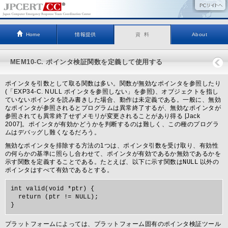
Home
情報提供
資 料
About
MEM10-C. ポインタ検証関数を定義して使用する
ポインタを引数として取る関数は多い。関数が無効なポインタを参照したり
(「EXP34-C. NULL ポインタを参照しない」を参照)、オブジェクトを指し
ていないポインタを読み書きした場合、動作は未定義である。一般に、無効
なポインタが参照されるとプログラムは異常終了するが、無効なポインタが
参照されても異常終了せずメモリが変更されることがあり得る [Jack
2007]。ポインタが有効かどうかを判断するのは難しく、この種のプログラ
ムはデバッグし難くなるだろう。
無効なポインタを排除する方法の1つは、ポインタ引数を受け取り、有効性
の何らかの基準に照らし合わせて、ポインタが有効であるか無効であるかを
示す関数を定義することである。たとえば、以下に示す関数は
NULL
以外の
ポインタはすべて有効であるとする。
int valid(void *ptr) {

  return (ptr != NULL);

プラットフォームによっては、プラットフォーム固有のポインタ検証ツール