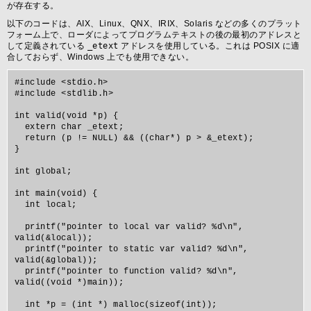
が存在する。
以下のコードは、AIX、Linux、QNX、IRIX、Solaris などの多くのプラット
フォーム上で、ローダによってプログラムテキストの後の最初のアドレスと
して定義されている
_etext
アドレスを使用している。これは POSIX に適
合しておらず、Windows 上でも使用できない。
#include <stdio.h>

#include <stdlib.h>

int valid(void *p) {

  extern char _etext;

  return (p != NULL) && ((char*) p > &_etext);

}

int global;

int main(void) {

  int local;

  printf("pointer to local var valid? %d\n", 
valid(&local));

  printf("pointer to static var valid? %d\n", 
valid(&global));

  printf("pointer to function valid? %d\n", 
valid((void *)main));

  int *p = (int *) malloc(sizeof(int));
