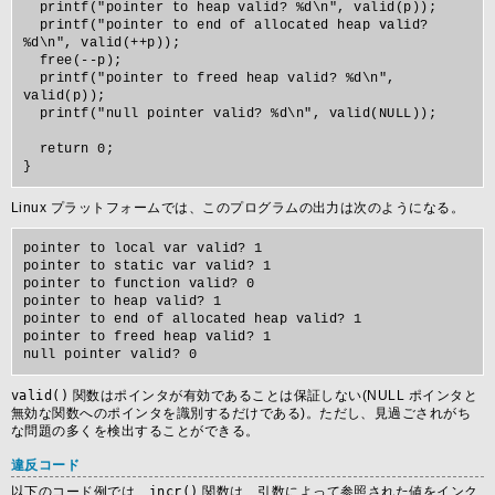
  printf("pointer to heap valid? %d\n", valid(p));

  printf("pointer to end of allocated heap valid? 
%d\n", valid(++p));

  free(--p);

  printf("pointer to freed heap valid? %d\n", 
valid(p));

  printf("null pointer valid? %d\n", valid(NULL));

  return 0;

Linux プラットフォームでは、このプログラムの出力は次のようになる。
pointer to local var valid? 1

pointer to static var valid? 1

pointer to function valid? 0

pointer to heap valid? 1

pointer to end of allocated heap valid? 1

pointer to freed heap valid? 1

valid()
関数はポインタが有効であることは保証しない(NULL ポインタと
無効な関数へのポインタを識別するだけである)。ただし、見過ごされがち
な問題の多くを検出することができる。
違反コード
以下のコード例では、
incr()
関数は、引数によって参照された値をインク