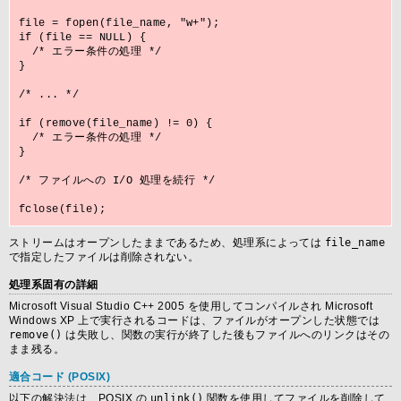
file = fopen(file_name, "w+");

if (file == NULL) {

  /* エラー条件の処理 */

}

/* ... */

if (remove(file_name) != 0) {

  /* エラー条件の処理 */

}

/* ファイルへの I/O 処理を続行 */

ストリームはオープンしたままであるため、処理系によっては
file_name
で指定したファイルは削除されない。
処理系固有の詳細
Microsoft Visual Studio C++ 2005 を使用してコンパイルされ Microsoft
Windows XP 上で実行されるコードは、ファイルがオープンした状態では
remove()
は失敗し、関数の実行が終了した後もファイルへのリンクはその
まま残る。
適合コード (POSIX)
以下の解決法は、POSIX の
unlink()
関数を使用してファイルを削除して