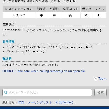
合に予期せぬ情報漏えいが引き起こされることがある。
レコメンデーション
深刻度
可能性
修正コスト
優先度
レベル
FIO08-C
中
中
高
P4
L3
自動検出
Compass/ROSE はこのレコメンデーションのいくつかの違反を検出でき
る。
参考情報
[ISO/IEC 9899:1999] Section 7.19.4.1, "The
remove
function"
[Open Group 04]
unlink()
翻訳元
これは以下のページを翻訳したものです。
FIO08-C. Take care when calling remove() on an open file
Topへ
最新情報（
RSS
｜
メーリングリスト
｜
X (旧Twitter)
）