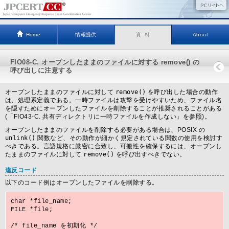
Home
情報提供
資 料
About
FIO08-C. オープンしたままのファイルに対する remove() の
呼び出しに注意する
オープンしたままのファイルに対して
remove()
を呼び出した場合の動作
は、処理系定義である。一時ファイルは攻撃を受けやすいため、ファイル名
を隠すためにオープンしたファイルを削除することが推奨されることがある
(「FIO43-C. 共有ディレクトリに一時ファイルを作成しない」を参照)。
オープンしたままのファイルを削除する必要がある場合は、POSIX の
unlink()
関数など、その動作が細かく規定されている関数の使用を検討す
べきである。言語規格に厳密に合致し、可搬性を確保するには、オープンし
たままのファイルに対して
remove()
を呼び出す
べきでない
。
違反コード
以下のコード例はオープンしたファイルを削除する。
char *file_name;

FILE *file;

/* file_name を初期化 */
