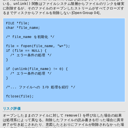
いる。
unlink()
関数はファイルシステム階層からファイルのリンクを確実
に削除するが、そのファイルのオープンしたストリームがすべてクローズす
るまでディスクからファイルを削除しない [Open Group 04]。
FILE *file;

char *file_name;

/* file_name を初期化 */

file = fopen(file_name, "w+");

if (file == NULL) {

  /* エラー条件の処理 */

}

if (unlink(file_name) != 0) {

  /* エラー条件の処理 */

}

/*... ファイルへの I/O 処理を続行 */

リスク評価
オープンしたままのファイルに対して
remove()
を呼び出した場合の結果
は処理系によって異なる。削除したファイルの読み書きを行った場合に異常
終了が引き起こされたり、意図したとおりにファイルが削除されなかった場