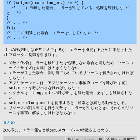
if (setjmp(exception_env) != 0) {

  /* ここに到達した場合、エラーが生じている。処理を続行しないこ
と。 */

}

/* ... */

f();

/* ここに到達した場合、エラーは生じていない */

f()
の呼び出しは正常に終了するか、エラーを捕捉するために用意された
if
ブロックに制御を引き渡す。
関数の仕様はエラーを検知または処理しない場合と同じため、ソースコ
ードのサイズは大幅には大きくならない。
エラーが生じた場合、割り当てられているリソースは解放されなければ
ならない。
アプリケーションは、アプリケーション非依存コードを呼び出す前に
setjmp()
を呼び出さなければならない。
シグナルは、
longjmp()
の呼び出しを経た場合、必ずしも維持されな
い。
setjmp()
/
longjmp()
を使用すると、通常とは異なる動作となる。
リソースの割り当てを行う関数は、エラーが生じたときにそれらのリソ
ースを確実に解放しなければならない。
まとめ
次の表に、エラー報告と検知のメカニズムの特徴をまとめる。