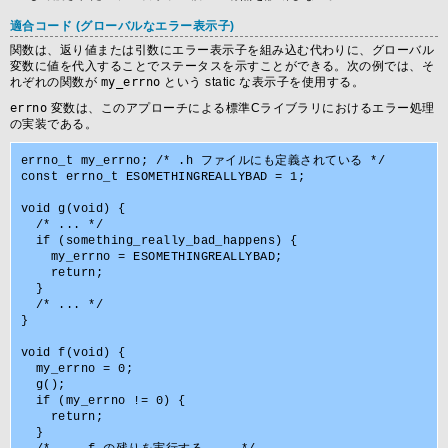
適合コード (グローバルなエラー表示子)
関数は、返り値または引数にエラー表示子を組み込む代わりに、グローバル
変数に値を代入することでステータスを示すことができる。次の例では、そ
れぞれの関数が
my_errno
という static な表示子を使用する。
errno
変数は、このアプローチによる標準Cライブラリにおけるエラー処理
の実装である。
errno_t my_errno; /* .h ファイルにも定義されている */

const errno_t ESOMETHINGREALLYBAD = 1;

void g(void) {

  /* ... */

  if (something_really_bad_happens) {

    my_errno = ESOMETHINGREALLYBAD;

    return;

  }

  /* ... */

}

void f(void) {

  my_errno = 0;

  g();

  if (my_errno != 0) {

    return;

  }
