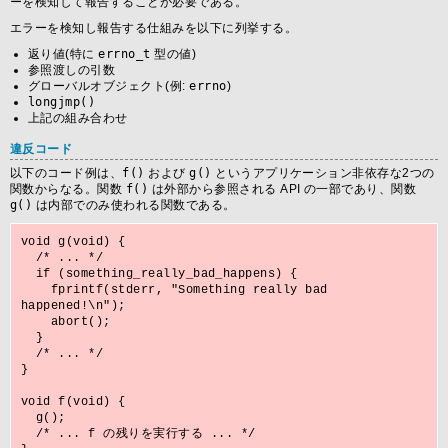
ーを検知して報告することが必要である。
エラーを検知し報告する仕組みを以下に列挙する。
返り値(特に
errno_t
型の値)
参照渡しの引数
グローバルオブジェクト(例:
errno
)
longjmp()
上記の組み合わせ
違反コード
以下のコード例は、
f()
および
g()
というアプリケーション非依存な2つの
関数からなる。関数
f()
は外部から参照される API の一部であり、関数
g()
は内部でのみ使われる関数である。
void g(void) {

  /* ... */

  if (something_really_bad_happens) {

    fprintf(stderr, "Something really bad 
happened!\n");

    abort();

  }

  /* ... */

}

void f(void) {

  g();

  /* ... f の残りを実行する ... */
