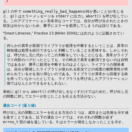
g()
の中で
something_really_bad_happens
(何か悪いこと)が生じる
と、
g()
はエラーメッセージを
stderr
に出力し
abort()
を呼び出してい
る。このアプリケーション非依存なコードでは、自分が呼び出されたときの
状況は分からないため、勝手にエラーを処理してしまうのは誤りである。
“
Smart Libraries,
” Practice 23
[Miller 2004]には次のように記載されてい
る。
何らかの異常が原因でライブラリが処理を中断するということは、異常の
検知後は処理を続行できないと判断していることを意味する。しかしそれ
は、呼び出し元に代わってこの判断をしていることになる。異常がライブ
ラリ内部のバグだったとしても、その時点で異常を解消できないのは自明
ではあるが、勝手に処理を中断するのはよくない。ライブラリの開発者
は、自分が開発したライブラリが使われる状況でどの程度の耐障害性が求
められているかを知り得ないのである。ライブラリが異常から回復する術
を持っていなかったとしても、ライブラリを呼び出したアプリケーション
側ではなんとかできるかもしれない。
単純に
g()
から
abort()
の呼び出しをなくすだけではだめだ。呼び出し元
の関数に対してエラーが生じたことを伝える方法がない。
適合コード (返り値)
呼び出し元の関数にエラーを伝える方法の 1 つは、成功または失敗を示す値
を返すことである。以下の適合コードでは、それぞれの関数が必ず
errno_t
型の値を返している。0 はエラーが発生しなかったことを示す。