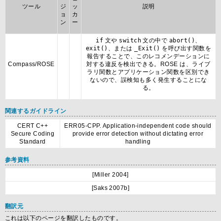
ツール
ジ
ッ
説明
ョ
カ
ン
ー
if
文や
switch
文の中で
abort()
、
exit()
、または
_Exit()
を呼び出す関数を
報告することで、このレコメンデーションに
Compass/ROSE
対する違反を検出できる。ROSE は、ライブ
ラリ関数とアプリケーション関数を区別でき
ないので、誤検知も多く発生することにな
る。
関連するガイドライン
CERT C++
ERR05-CPP. Application-independent code should
Secure Coding
provide error detection without dictating error
Standard
handling
参考資料
[Miller 2004]
[Saks 2007b]
翻訳元
これは以下のページを翻訳したものです。