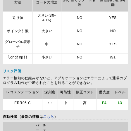
割り当てリソース管
自動的に適用可
方法
コードの増加
理
能
大きい(30–
返り値
NO
YES
40%)
ポインタ引数
大きい
NO
NO
グローバル表示
中
NO
YES
子
longjmp()
小さい
NO
n/a
リスク評価
エラー検知の仕組みがないと、アプリケーションはエラーによって通常のプ
ログラム動作が中断されたことを知ることができない。
レコメンデーション
深刻度
可能性
修正コスト
優先度
レベル
ERR05-C
中
中
高
P4
L3
自動検出（最新の情報は
こちら
）
バ
チ
ー
ェ