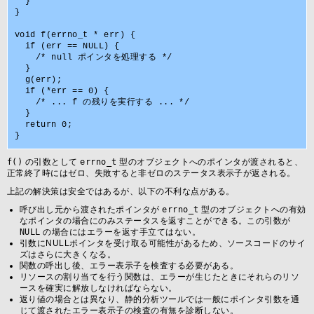
  }

}

void f(errno_t * err) {

  if (err == NULL) {

    /* null ポインタを処理する */

  }

  g(err);

  if (*err == 0) {

    /* ... f の残りを実行する ... */

  }

  return 0;

f()
の引数として
errno_t
型のオブジェクトへのポインタが渡されると、
正常終了時にはゼロ、失敗すると非ゼロのステータス表示子が返される。
上記の解決策は安全ではあるが、以下の不利な点がある。
呼び出し元から渡されたポインタが
errno_t
型のオブジェクトへの有効
なポインタの場合にのみステータスを返すことができる。この引数が
NULL
の場合にはエラーを返す手立てはない。
引数にNULLポインタを受け取る可能性があるため、ソースコードのサイ
ズはさらに大きくなる。
関数の呼出し後、エラー表示子を検査する必要がある。
リソースの割り当てを行う関数は、エラーが生じたときにそれらのリソ
ースを確実に解放しなければならない。
返り値の場合とは異なり、静的分析ツールでは一般にポインタ引数を通
じて渡されたエラー表示子の検査の有無を診断しない。