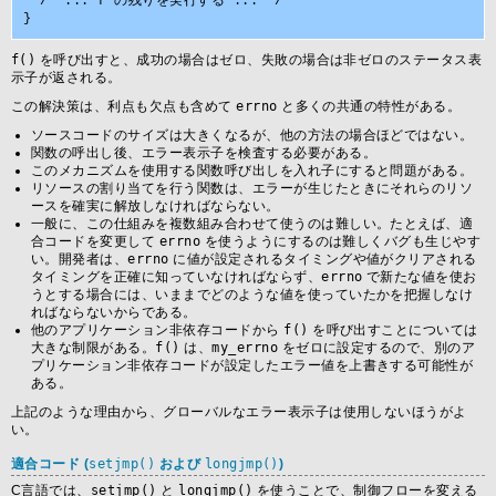
  /* ... f の残りを実行する ... */

f()
を呼び出すと、成功の場合はゼロ、失敗の場合は非ゼロのステータス表
示子が返される。
この解決策は、利点も欠点も含めて
errno
と多くの共通の特性がある。
ソースコードのサイズは大きくなるが、他の方法の場合ほどではない。
関数の呼出し後、エラー表示子を検査する必要がある。
このメカニズムを使用する関数呼び出しを入れ子にすると問題がある。
リソースの割り当てを行う関数は、エラーが生じたときにそれらのリソ
ースを確実に解放しなければならない。
一般に、この仕組みを複数組み合わせて使うのは難しい。たとえば、適
合コードを変更して
errno
を使うようにするのは難しくバグも生じやす
い。開発者は、
errno
に値が設定されるタイミングや値がクリアされる
タイミングを正確に知っていなければならず、
errno
で新たな値を使お
うとする場合には、いままでどのような値を使っていたかを把握しなけ
ればならないからである。
他のアプリケーション非依存コードから
f()
を呼び出すことについては
大きな制限がある。
f()
は、
my_errno
をゼロに設定するので、別のア
プリケーション非依存コードが設定したエラー値を上書きする可能性が
ある。
上記のような理由から、グローバルなエラー表示子は使用しないほうがよ
い。
適合コード (
setjmp()
および
longjmp()
)
C言語では、
setjmp()
と
longjmp()
を使うことで、制御フローを変える