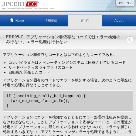
Home
情報提供
資 料
About
ERR05-C. アプリケーション非依存なコードではエラー検知の
み行ない、エラー処理は行わない
アプリケーション非依存なコードとは以下のようなコードである。
コンパイラまたはオペレーティングシステムに同梱されているコード
サードパーティ製ライブラリのコード
自組織で開発したコード
アプリケーション固有のコードでエラーを検知する場合、次のように即座に
特定の処理を行なうことができる。
if (something_really_bad_happens) {

  take_me_some_place_safe();

アプリケーションはエラーを検知するとともにエラー処理の仕組みを提供し
なければならない。しかしアプリケーション非依存なコードは、その用途が
特定のアプリケーションに限られているわけではないので、エラーを勝手に
処理するべきでない。アプリケーションがエラーを処理できるように、エラ