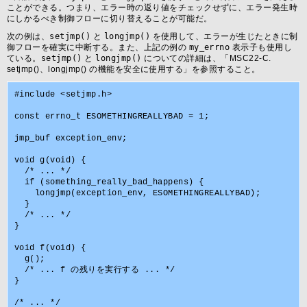
ことができる。つまり、エラー時の返り値をチェックせずに、エラー発生時
にしかるべき制御フローに切り替えることが可能だ。
次の例は、
setjmp()
と
longjmp()
を使用して、エラーが生じたときに制
御フローを確実に中断する。また、上記の例の
my_errno
表示子も使用し
ている。
setjmp()
と
longjmp()
についての詳細は、「MSC22-C.
setjmp()、longjmp() の機能を安全に使用する」を参照すること。
#include <setjmp.h>

const errno_t ESOMETHINGREALLYBAD = 1;

jmp_buf exception_env;

void g(void) {

  /* ... */

  if (something_really_bad_happens) {

    longjmp(exception_env, ESOMETHINGREALLYBAD);

  }

  /* ... */

}

void f(void) {

  g();

  /* ... f の残りを実行する ... */

}

/* ... */
