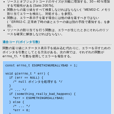
ソースとオブジェクトコードのサイズが大幅に増加する。30～40％増加
する可能性がある [Saks 2007b]。
関数からの返り値をすべて検査しなければならない(「MEM32-C. メモリ
割り当てエラーを検出し、対処する」を参照)。
関数は、エラー表示子を返す場合には他の値を返すべきではない
(「ERR02-C. 正常終了時の値とエラーの値は別の手段で通知する」を参
照)。
リソースの割り当てを行う関数は、エラーが生じたときにそれらのリソ
ースを確実に解放しなければならない。
適合コード(ポインタ引数)
関数の返り値にステータス表示子を組み込む代わりに、エラーを示すための
ポインタを引数としてとる方法がある。次の例では、それぞれの関数が
errno_t\ *
引数を使用してエラーを報告する。
const errno_t ESOMETHINGREALLYBAD = 1;

void g(errno_t * err) {

  if (err == NULL) {

    /* null ポインタを処理する */

  }

  /* ... */

  if (something_really_bad_happens) {

    *err = ESOMETHINGREALLYBAD;

  } else {

    /* ... */

    *err = 0;
