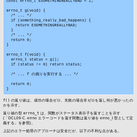
const errno_t ESOMETHINGREALLYBAD = 1;

errno_t g(void) {

  /* ... */

  if (something_really_bad_happens) {

    return ESOMETHINGREALLYBAD;

  }

  /* ... */

  return 0;

}

errno_t f(void) {

  errno_t status = g();

  if (status != 0) return status;

  /* ... f の残りを実行する ... */

  return 0;

f()
の返り値は、成功の場合ゼロ、失敗の場合非ゼロを返し何が悪かったの
かを示す。
返り値の型
errno_t
は、関数がステータス表示子を返すことを示す
(「DCL09-C. errno エラーコードを返す関数は返り値を errno_t 型として定
義する」を参照)。
上記のエラー処理のアプローチは安全だが、以下の不利な点がある。