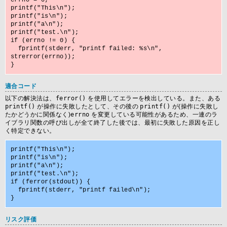
errno = 0;

printf("This\n");

printf("is\n");

printf("a\n");

printf("test.\n");

if (errno != 0) {

  fprintf(stderr, "printf failed: %s\n", 
strerror(errno));

適合コード
以下の解決法は、
ferror()
を使用してエラーを検出している。また、ある
printf()
が操作に失敗したとして、その後の
printf()
が(操作に失敗し
たかどうかに関係なく)
errno
を変更している可能性があるため、一連のラ
イブラリ関数の呼び出しが全て終了した後では、最初に失敗した原因を正し
く特定できない。
printf("This\n");

printf("is\n");

printf("a\n");

printf("test.\n");

if (ferror(stdout)) {

  fprintf(stderr, "printf failed\n");

リスク評価