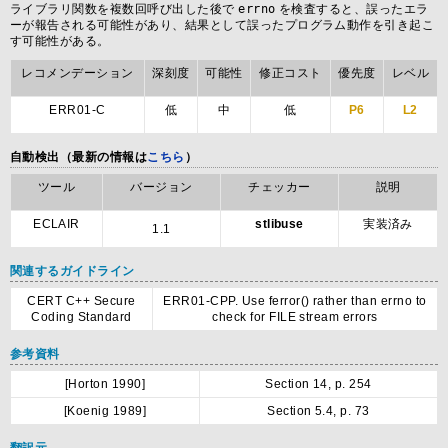
ライブラリ関数を複数回呼び出した後で
errno
を検査すると、誤ったエラ
ーが報告される可能性があり、結果として誤ったプログラム動作を引き起こ
す可能性がある。
レコメンデーション
深刻度
可能性
修正コスト
優先度
レベル
ERR01-C
低
中
低
P6
L2
自動検出（最新の情報は
こちら
）
ツール
バージョン
チェッカー
説明
ECLAIR
stlibuse
実装済み
1.1
関連するガイドライン
CERT C++ Secure
ERR01-CPP. Use ferror() rather than errno to
Coding Standard
check for FILE stream errors
参考資料
[Horton 1990]
Section 14, p. 254
[Koenig 1989]
Section 5.4, p. 73