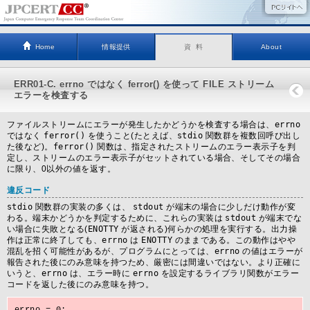
Home
情報提供
資 料
About
ERR01-C. errno ではなく ferror() を使って FILE ストリーム
エラーを検査する
ファイルストリームにエラーが発生したかどうかを検査する場合は、
errno
ではなく
ferror()
を使うこと(たとえば、
stdio
関数群を複数回呼び出し
た後など)。
ferror()
関数は、指定されたストリームのエラー表示子を判
定し、ストリームのエラー表示子がセットされている場合、そしてその場合
に限り、0以外の値を返す。
違反コード
stdio
関数群の実装の多くは、
stdout
が端末の場合に少しだけ動作が変
わる。端末かどうかを判定するために、これらの実装は
stdout
が端末でな
い場合に失敗となる(
ENOTTY
が返される)何らかの処理を実行する。出力操
作は正常に終了しても、
errno
は
ENOTTY
のままである。この動作はやや
混乱を招く可能性があるが、プログラムにとっては、
errno
の値はエラーが
報告された後にのみ意味を持つため、厳密には間違いではない。より正確に
いうと、
errno
は、エラー時に
errno
を設定するライブラリ関数がエラー
コードを返した後にのみ意味を持つ。