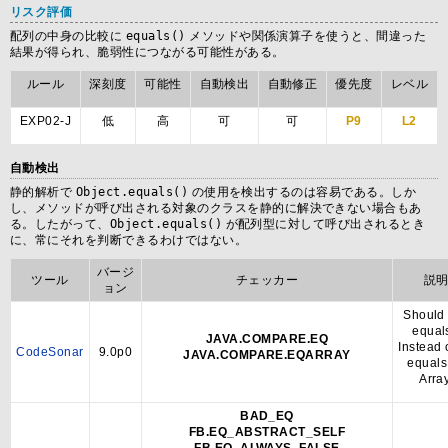
リスク評価
配列の中身の比較に
equals()
メソッドや関係演算子を使うと、間違った
結果が得られ、脆弱性につながる可能性がある。
ルール
深刻度
可能性
自動検出
自動修正
優先度
レベル
EXP02-J
低
高
可
可
P9
L2
自動検出
静的解析で
Object.equals()
の使用を検出するのは容易である。しか
し、メソッドが呼び出される対象のクラスを静的に解決できない場合もあ
る。したがって、
Object.equals()
が配列型に対して呼び出されるとき
に、常にそれを判断できるわけではない。
バージ
ツール
チェッカー
説
ョン
Should
equal
JAVA.COMPARE.EQ
Instead 
CodeSonar
9.0p0
JAVA.COMPARE.EQARRAY
equals
Arra
BAD_EQ
FB.EQ_ABSTRACT_SELF