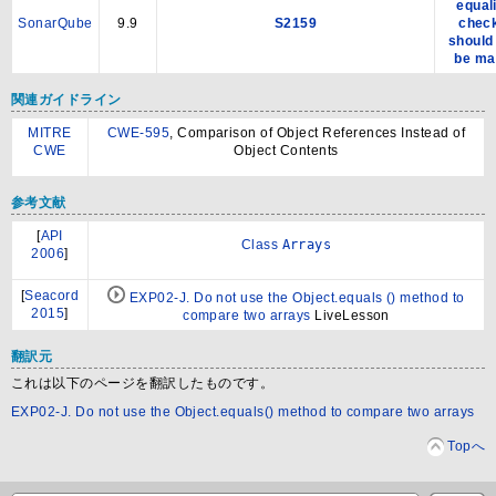
equal
SonarQube
9.9
S2159
chec
should
be ma
関連ガイドライン
MITRE
CWE-595
, Comparison of Object References Instead of
CWE
Object Contents
参考文献
[
API
Class
Arrays
2006
]
[
Seacord
EXP02-J. Do not use the Object.equals () method to
2015
]
compare two arrays
LiveLesson
翻訳元
これは以下のページを翻訳したものです。
EXP02-J. Do not use the Object.equals() method to compare two arrays
Topへ