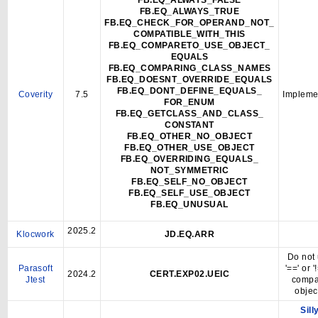
FB.EQ_ALWAYS_FALSE
FB.EQ_ALWAYS_TRUE
FB.EQ_CHECK_FOR_OPERAND_NOT_
COMPATIBLE_WITH_THIS
FB.EQ_COMPARETO_USE_OBJECT_
EQUALS
FB.EQ_COMPARING_CLASS_NAMES
FB.EQ_DOESNT_OVERRIDE_EQUALS
FB.EQ_DONT_DEFINE_EQUALS_
Coverity
7.5
Impleme
FOR_ENUM
FB.EQ_GETCLASS_AND_CLASS_
CONSTANT
FB.EQ_OTHER_NO_OBJECT
FB.EQ_OTHER_USE_OBJECT
FB.EQ_OVERRIDING_EQUALS_
NOT_SYMMETRIC
FB.EQ_SELF_NO_OBJECT
FB.EQ_SELF_USE_OBJECT
FB.EQ_UNUSUAL
2025.2
Klocwork
JD.EQ.ARR
Do not
Parasoft
'==' or '
2024.2
CERT.EXP02.UEIC
Jtest
compa
objec
Sill