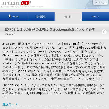
Home
情報提供
資 料
About
EXP02-J. 2つの配列の比較に Object.equals() メソッドを使
わない
Javaでは、配列はオブジェクトであり、
Object.equals()
などのオブジ
ェクトのメソッドをサポートしている。しかし、配列は
Object
が提供する
メソッド以上のものはサポートしていない。したがって、配列に対して
Object.equals()
を使用すると、配列の「参照」のみが比較され、その
「中身」は比較されない。2つの配列の中身を比較したいプログラマは、
static
な2引数の
Arrays.equals()
メソッドを使わなくてはならない。
このメソッドは、両方の配列が同じ数の要素を含み、すべての対応する要素
のペアが
Object.equals()
で等しい場合、2つの配列を等しいと見なす。
言い換えれば、2つの配列は同じ順序で同じ要素を含む場合に等しくなる。
参照等価性をチェックしたいなら、参照等価演算子
==
と
!=
を使うこと。
Object.equals()
による2つの配列の比較は中身の等価性と誤解されるこ
とが多く、参照等価演算子を使うというより良い代替手段があるため、2つ
の配列の比較に
Object.equals()
メソッドを使用することは認められな
い。
違反コード