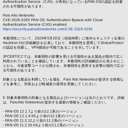
Authentication Service（CAS）が有効になっているPAN-OSの認証を回避
される可能性があります。
Palo Alto Networks
CVE-2026-0265 PAN-OS: Authentication Bypass with Cloud
Authentication Service (CAS) enabled
https://security.paloaltonetworks.com/CVE-2026-0265
本脆弱性について、2026年5月20日（現地時間）に海外セキュリティ企業の
Hacktron AIが詳細解説を公表しており、本脆弱性を悪用してGlobalProtect
の認証を回避し、VPN接続が可能であることを示しています。
JPCERT/CCでは、本脆弱性の影響を受ける可能性がある製品が国内で広く
利用されていることを確認しています。本脆弱性の詳細解説が公表されたこ
とから、今後攻撃コードが公開され、本脆弱性を悪用する攻撃が国内で広が
る可能性があります。
対象となる製品を利用している場合、Palo Alto Networksが提供する情報な
どを参考に、対策および軽減策の適用を実施してください。
II. 対象本脆弱性の対象となる製品およびバージョンは次のとおりです。詳細
は、PaloAlto Networksが提供する最新の情報をご確認ください。
- PAN-OS 12.1.7より前の12.1系のバージョン
- PAN-OS 12.1.4-h5より前の12.1系のバージョン
- PAN-OS 11.2.12より前の11.2系のバージョン
- PAN-OS 11.2.10-h6より前の11.2系のバージョン