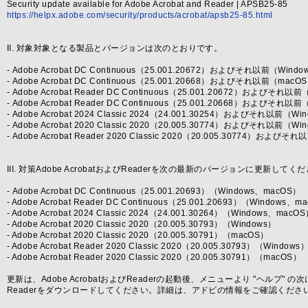
Security update available for Adobe Acrobat and Reader | APSB25-85
https://helpx.adobe.com/security/products/acrobat/apsb25-85.html
II. 対象対象となる製品とバージョンは次のとおりです。
- Adobe Acrobat DC Continuous（25.001.20672）およびそれ以前（Windo
- Adobe Acrobat DC Continuous（25.001.20668）およびそれ以前（macO
- Adobe Acrobat Reader DC Continuous（25.001.20672）およびそれ以
- Adobe Acrobat Reader DC Continuous（25.001.20668）およびそれ以
- Adobe Acrobat 2024 Classic 2024（24.001.30254）およびそれ以前（W
- Adobe Acrobat 2020 Classic 2020（20.005.30774）およびそれ以前（W
- Adobe Acrobat Reader 2020 Classic 2020（20.005.30774）および
III. 対策Adobe AcrobatおよびReaderを次の最新のバージョンに更新してく
- Adobe Acrobat DC Continuous（25.001.20693）（Windows、macOS）
- Adobe Acrobat Reader DC Continuous（25.001.20693）（Windows、m
- Adobe Acrobat 2024 Classic 2024（24.001.30264）（Windows、macO
- Adobe Acrobat 2020 Classic 2020（20.005.30793）（Windows）
- Adobe Acrobat 2020 Classic 2020（20.005.30791）（macOS）
- Adobe Acrobat Reader 2020 Classic 2020（20.005.30793）（Windows
- Adobe Acrobat Reader 2020 Classic 2020（20.005.30791）（macOS）
更新は、Adobe AcrobatおよびReaderの起動後、メニューより "ヘルプ
Readerをダウンロードしてください。詳細は、アドビの情報をご確認くださ