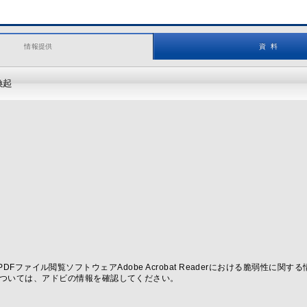
情報提供
資 料
喚起
よびPDFファイル閲覧ソフトウェアAdobe Acrobat Readerにおける脆弱性
ついては、アドビの情報を確認してください。