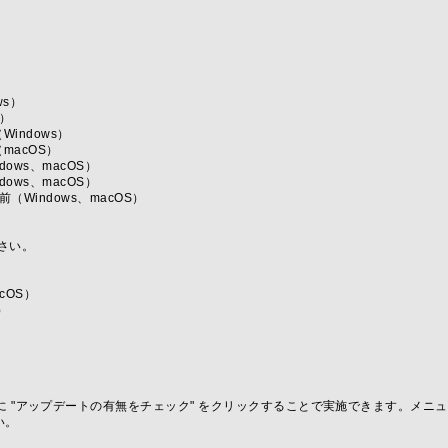
ws）
S）
前（Windows）
前（macOS）
indows、macOS）
indows、macOS）
それ以前（Windows、macOS）
ださい。
acOS）
S）
）
" の次に "アップデートの有無をチェック" をクリックすることで実施できます。メニュ
い。