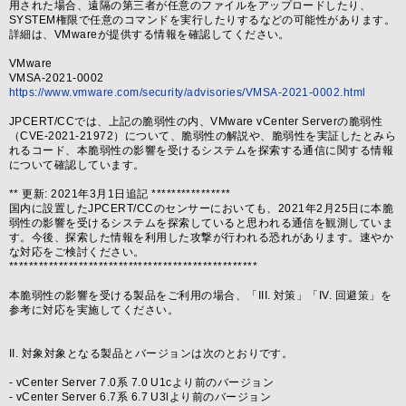
用された場合、遠隔の第三者が任意のファイルをアップロードしたり、
SYSTEM権限で任意のコマンドを実行したりするなどの可能性があります。
詳細は、VMwareが提供する情報を確認してください。
VMware
VMSA-2021-0002
https://www.vmware.com/security/advisories/VMSA-2021-0002.html
JPCERT/CCでは、上記の脆弱性の内、VMware vCenter Serverの脆弱性
（CVE-2021-21972）について、脆弱性の解説や、脆弱性を実証したとみら
れるコード、本脆弱性の影響を受けるシステムを探索する通信に関する情報
について確認しています。
** 更新: 2021年3月1日追記 ****************
国内に設置したJPCERT/CCのセンサーにおいても、2021年2月25日に本脆
弱性の影響を受けるシステムを探索していると思われる通信を観測していま
す。今後、探索した情報を利用した攻撃が行われる恐れがあります。速やか
な対応をご検討ください。
**************************************************
本脆弱性の影響を受ける製品をご利用の場合、「III. 対策」「IV. 回避策」を
参考に対応を実施してください。
II. 対象対象となる製品とバージョンは次のとおりです。
- vCenter Server 7.0系 7.0 U1cより前のバージョン
- vCenter Server 6.7系 6.7 U3lより前のバージョン